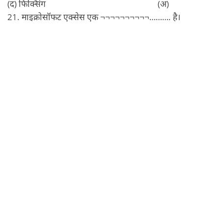
(द) फिक्सिंग (अ)
21. माइक्रोसॉफट एक्‍सेस एक ¬¬¬¬¬¬¬¬¬¬………. है।