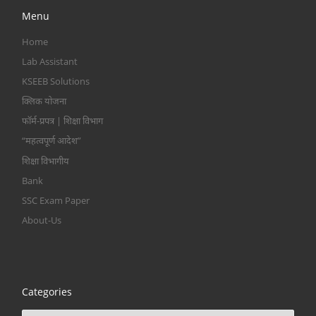
Menu
Home
Lab Assistant
KSEEB Solutions
क्लिक योजना
फॉर्म-प्रपत्र | शिक्षा विभाग
“महत्वपूर्ण आदेश”
शिक्षा विभागीय
Bank
SSC Exam Paper
About-Us
Categories
Categories