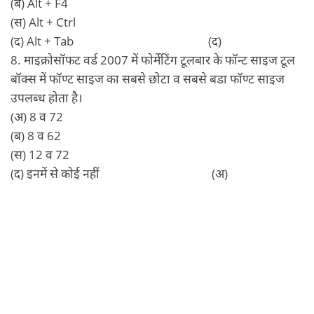
(ब) Alt + F4
(स) Alt + Ctrl
(द) Alt + Tab (द)
8. माइक्रोसॉफट वर्ड 2007 में फोर्मेटिंग टूलबार के फॉन्‍ट साइज टूल
बॉक्‍स में फॉण्‍ट साइज का सबसे छोटा व सबसे बडा फॉण्‍ट साइज
उपलब्‍ध होता है।
(अ) 8 व 72
(ब) 8 व 62
(स) 12 व 72
(द) इनमें से कोई नहीं (अ)