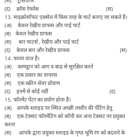
(स) ट्रांसपॉज
(द) क्रॉस रेफरेंस (स)
13. माइक्रोसॉफट एक्‍सेल में किस तरह के चार्ट बनाए जा सकते है।
(अ) केवल रेखीय ग्राफस और पाई चार्ट
(ब) केवल रेखीय ग्राफस
(स) बार चाटर्स , रेखीय और पाई चार्ट
(द) केवल बार और रेखीय ग्राफस (स)
14. फायर वाल है।
(अ) कम्‍प्‍यूटर को आग व बाढ से सुरक्षित करने
(ब) एक प्रकार का वायरस
(स) एक स्‍क्रीन सेवर प्रोग्राम
(द) इनमें से कोई नहीं (द)
15. फॉरमेंट पेंटर का प्रयोग होता है।
(अ) आपके स्‍लाइड पर स्थित अच्‍छी तस्‍वीर की पेंटिंग हेतू
(ब) एक टेक्‍सट फॉरमेंटिग को कॉपी कर अन्‍य टेक्‍सट पर प्रयुक्‍त
करना
(स) आपके द्वारा प्रयुक्‍त स्‍लाइड के पृष्‍ठ भूमि रंग को बदलने के