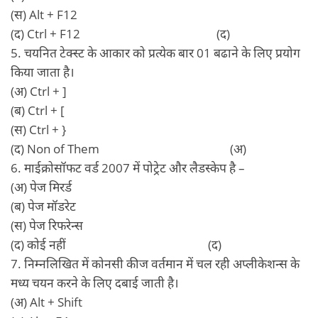
(स) Alt + F12
(द) Ctrl + F12 (द)
5. चयनित टेक्‍स्‍ट के आकार को प्रत्‍येक बार 01 बढाने के लिए प्रयोग
किया जाता है।
(अ) Ctrl + ]
(ब) Ctrl + [
(स) Ctrl + }
(द) Non of Them (अ)
6. माईक्रोसॉफट वर्ड 2007 में पोट्रेट और लैडस्‍केप है –
(अ) पेज मिरर्ड
(ब) पेज मॉडरेट
(स) पेज रिफरेन्‍स
(द) कोई नहीं (द)
7. निम्‍नलिखित में कोनसी कीज वर्तमान में चल रही अप्‍लीकेशन्‍स के
मध्‍य चयन करने के लिए दबाई जाती है।
(अ) Alt + Shift