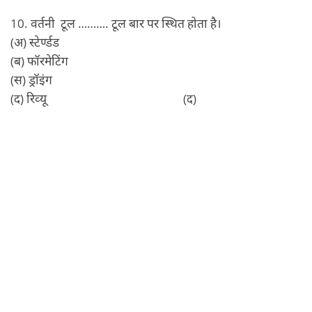
10. वर्तनी टूल ………. टूल बार पर स्थित होता है।
(अ) स्‍टेर्ण्‍डड
(ब) फॉरमेटिंग
(स) ड्रॉइंग
(द) रिव्‍यू (द)