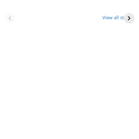
नवीन जिलों का गठन
राजस्थान में स्त्री के
(राजस्थान) |
आभूषण (women’s
View all stories
Formation Of New
jewelery in
Districts
rajasthan)
Rajasthan