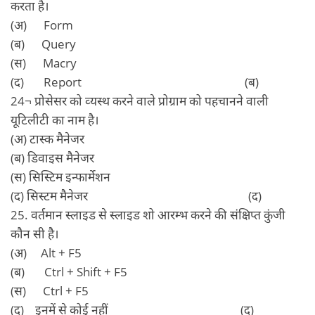
करता है।
(अ) Form
(ब) Query
(स) Macry
(द) Report (ब)
24¬ प्रोसेसर को व्‍यस्‍थ करने वाले प्रोग्राम को पहचानने वाली
यूटिलीटी का नाम है।
(अ) टास्‍क मैनेजर
(ब) डिवाइस मैनेजर
(स) सिस्‍टिम इन्‍फार्मेशन
(द) सिस्‍टम मैनेजर (द)
25. वर्तमान स्‍लाइड से स्‍लाइड शो आरम्‍भ करने की संक्षिप्‍त कुंजी
कौन सी है।
(अ) Alt + F5
(ब) Ctrl + Shift + F5
(स) Ctrl + F5
(द) इनमें से कोई नहीं (द)