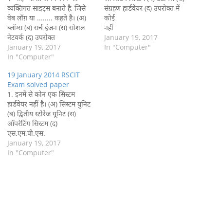
व्‍यक्तिगत साइट़स बनाते है, जिसे
संग्रहण हार्डवेयर (द) उपरोक्त में
वेब लॉग़ या ........ कहते है। (अ)
कोई
ब्‍लॉग्‍स (ब) सर्च इंजन (स) सोशल
नहीं
नेटवर्क (द) उपरोक्‍त
(द) 2. चालू स्लाईड से स्लाइड शो
January 19, 2017
सभी
January 19, 2017
को प्रांरभ करने की शाॅर्टकट कीज है
In "Computer"
(अ)2.¬ ....... ब्राहम
In "Computer"
। (अ) Ctrl + Shift + F5 (ब)
भण्‍डारण के विस्‍तार का उपयोग
Shift + F5 (स) Ctrl +…
19 January 2014 RSCIT
और विश्‍वश्‍निय भण्‍डारण प्रदान
Exam solved paper
करके उपयोग गति सुधरता है। (अ)
1. इनमें से कोन एक सिस्‍टम
File Compression…
हार्डवेयर नहीं है। (अ) सिस्‍टम युनिट
(ब) द्वितीय स्‍टोरेज यूनिट (स)
ऑपरेटिंग सिस्‍टम (द)
एस.एम.पी.एस.
(स) 2.
January 19, 2017
जब आप विण्‍डोज 7 कम्‍प्‍युटर बन्‍द
In "Computer"
करते है, तो इनमें से कोनसा विकल्‍प
नहीं आता है। (अ) स्‍टैण्‍ड बाई (ब)
लॉग ऑफ (स) हाईबरनेट…