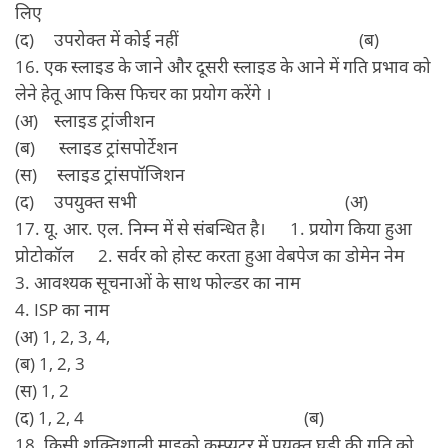
लिए
(द) उपरोक्‍त में कोई नहीं (ब)
16. एक स्‍लाइड के जाने और दूसरी स्‍लाइड के आने में गति प्रभाव को
लेने हेतू आप किस फिचर का प्रयोग करेंगे ।
(अ) स्‍लाइड ट्रांजीशन
(ब) स्‍लाइड ट्रांसपोर्टेशन
(स) स्‍लाइड ट्रांसपॉजिशन
(द) उपयुक्‍त सभी (अ)
17. यू. आर. एल. निम्‍न में से संबन्धित है। 1. प्रयोग किया हुआ
प्रोटोकॉल 2. सर्वर को होस्‍ट करता हुआ वेबपेज का डोमेन नेम
3. आवश्‍यक सूचनाओं के साथ फोल्‍डर का नाम
4. ISP का नाम
(अ) 1, 2, 3, 4,
(ब) 1, 2, 3
(स) 1, 2
(द) 1, 2, 4 (ब)
18. किसी शक्तिशाली माइक्रो कम्‍प्‍यूटर में प्रयुक्‍त घडी की गति को