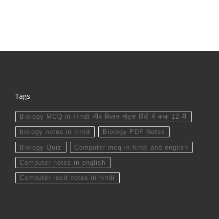
Tags
Biology MCQ in Hindi जीव विज्ञान नोट्स हिंदी में कक्षा 12 वीं
biology notes in hinid
Biology PDF Notes
Biology Quiz
Computer mcq in hindi and english
Computer notes in english
Computer rscit notes in hindi