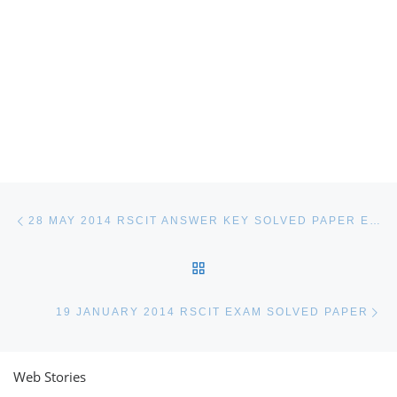
Post navigation
Previous post
28 MAY 2014 RSCIT ANSWER KEY SOLVED PAPER EXAM
BACK TO POST LIST
Ne
19 JANUARY 2014 RSCIT EXAM SOLVED PAPER
Web Stories