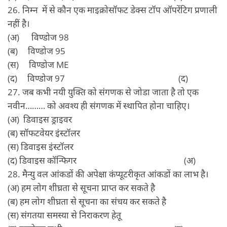
26. निम्‍न में से कौन एक माइक्रोसॉफट डेक्‍स टॉप ऑपरेंटिग प्रणाली
नहीं है।
(अ) विण्‍डोज 98
(ब) विण्‍डोज 95
(स) विण्‍डोज ME
(द) विण्‍डोज 97 (द)
27. जब कभी नयी युक्ति को संगणक से जोडा जाता है तो एक
नवीन……… को अवश्य ही संगणक में स्‍थापित होना चाहिए।
(अ) डिवाइस ड्राइवर
(ब) सॉफटवेयर इंस्‍टॉलर
(स) डिवाइस इंस्‍टॉलर
(द) डिवाइस कॉन्फिगर (अ)
28. मैन्‍यु वल आंकडों की अपेक्षा कंप्‍यूटरीकृत आंकडों का लाभ है।
(अ) हम लोग शीघ्रता से सूचना प्राप्‍त कर सकते है
(ब) हम लोग शीघ्रता से सूचना का संचय कर सकते है
(स) संगतया समस्‍या से निराकरण हेतू