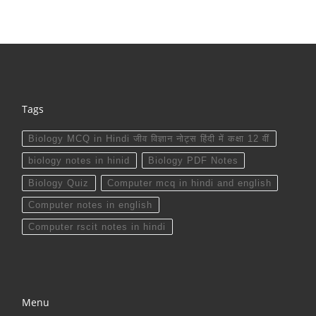
Tags
Biology MCQ in Hindi जीव विज्ञान नोट्स हिंदी में कक्षा 12 वीं
biology notes in hinid
Biology PDF Notes
Biology Quiz
Computer mcq in hindi and english
Computer notes in english
Computer rscit notes in hindi
Menu