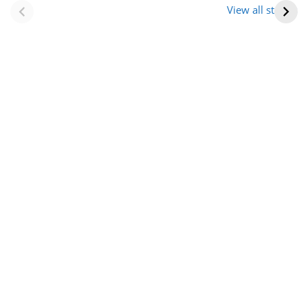
(राजस्थान) |
आभूषण (women’s
View all stories
Formation Of New
jewelery in
Districts
rajasthan)
Rajasthan