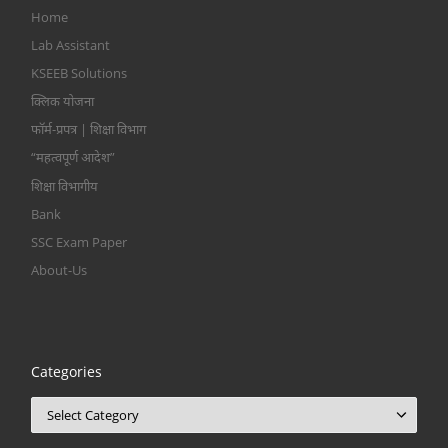
Home
Lab Assistant
KSEEB Solutions
क्लिक योजना
फॉर्म-प्रपत्र | शिक्षा विभाग
“महत्वपूर्ण आदेश”
शिक्षा विभागीय
Bank
SSC Exam Paper
About-Us
Categories
Categories