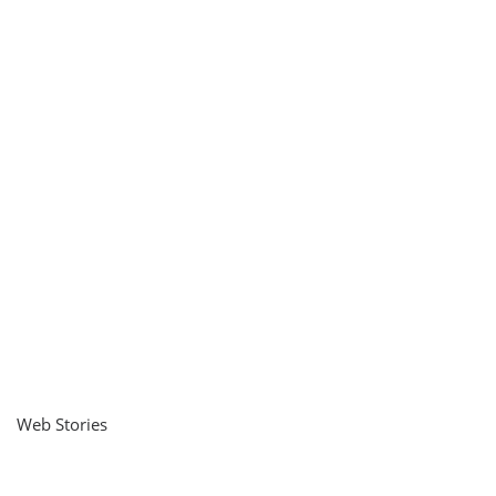
Web Stories
नवीन जिलों का गठन
राजस्थान में स्त्री के