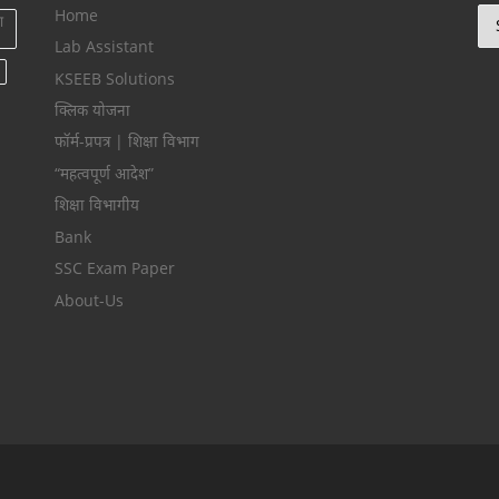
Home
Ca
ा
Lab Assistant
KSEEB Solutions
क्लिक योजना
फॉर्म-प्रपत्र | शिक्षा विभाग
“महत्वपूर्ण आदेश”
शिक्षा विभागीय
Bank
SSC Exam Paper
About-Us