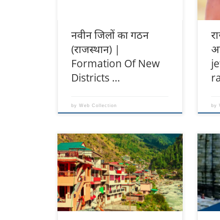
प्रत
पत्थर
नवीन जिलों का गठन
रा
(राजस्थान) |
आ
Formation Of New
j
Districts …
r
by
Web Collection
by
हिमाचल प्रदेश में घूमने की जगह हिमाचल
उत्तर
प्रदेश की वो मशहूर जगह, जो आपकी यात्रा
देहरा
को बना देंगी यादगार और मजेदार शिमला –
केदार
Shimla in Hindi · मनाली – Manali
आदि 
in Hindi · कुल्लू – Kullu in Hindi ·
डलहौजी – Dalhou