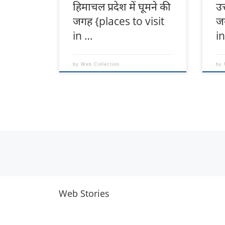
हिमाचल प्रदेश में घूमने की
उत
जगह {places to visit
ज
in …
i
by
Web Collection
by
Posts navigation
Web Stories
नवीन जिलों का गठन
राजस्थान में स्त्री के