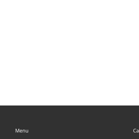
’s
visit in
की जगह {places to
जग
Rajasthan
visit in himachal
vis
(राजस्थान में घूमने के
pradesh}
ut
लिए बेहतरीन जगह)
Menu
Ca