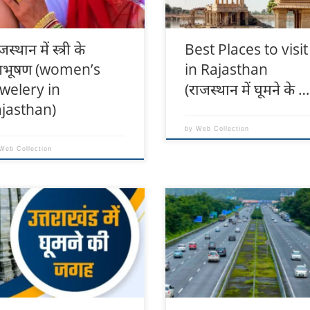
ीक माना जाता है। रखड़ी पर कीमती
कुम्भलगढ़ नीमराना फोर्ट पैलेस मंडावा
 के नगो
जस्थान में स्त्री के
Best Places to visit
भूषण (women’s
in Rajasthan
ewelery in
(राजस्थान में घूमने के …
ajasthan)
by
Web Collection
Web Collection
ाखंड में आपको पहाड़ों की रानी मसूरी ,
List of National Highways in
दून, नदियां, पहाड़, पवित्र चार धाम
India भारत में राष्ट्रीय राजमार्ग की सू
नाथ, बद्रीनाथ, गंगोत्री और यमनोत्री
List of Important National
रमणीक स्थल देखने को मिलते हैं।
Highways in India