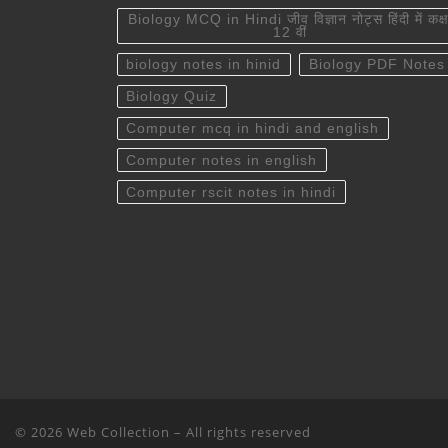
Biology MCQ in Hindi जीव विज्ञान नोट्स हिंदी में कक्ष
12 वीं
biology notes in hinid
Biology PDF Notes
Biology Quiz
Computer mcq in hindi and english
Computer notes in english
Computer rscit notes in hindi
© 2026
Web Collection
– All rights reserved