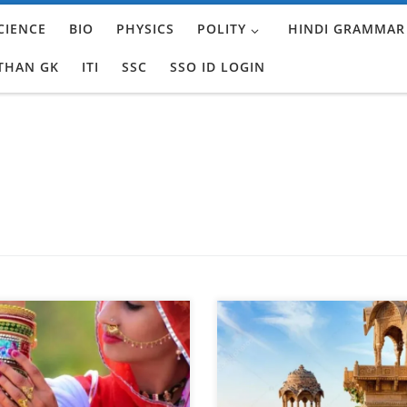
CIENCE
BIO
PHYSICS
POLITY
HINDI GRAMMAR
THAN GK
ITI
SSC
SSO ID LOGIN
थान में स्त्री के आभूषण गोफण :-
राजस्थान में घूमने के लिए बेहतरीन जगह
ियों के बालों की वेणी (बालों की छोटी-
जयपुर जोधपुर उदयपुर जैसलमेर बीका
लटें) में गुंथा जाने वाला आभूषण।
पुष्करी माउंट आबू अजमेर चित्तौड़गढ़
ी :- सिर का आभूषण, जो सुहाग का
रणथंभौर केवलादेव राष्ट्रीय उद्यान अलव