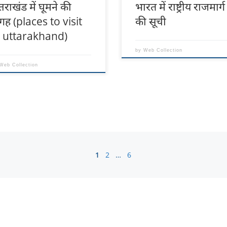
्तराखंड में घूमने की
भारत में राष्ट्रीय राजमार्ग
गह (places to visit
की सूची
n uttarakhand)
by
Web Collection
Web Collection
1
2
…
6
Best Places to
हिमाचल प्रदेश में घूमने
उत्