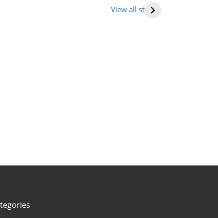
ह (places to
राजमार्ग की सूची
(मनुष्य हृदय)
View all stories
it in
tarakhand)
tegories