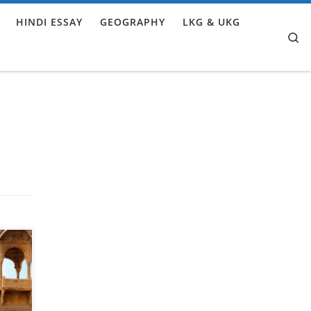
HINDI ESSAY
GEOGRAPHY
LKG & UKG
Se
ें
नेर
ाड़