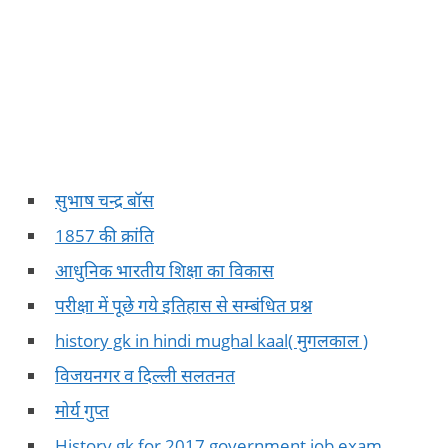
सुभाष चन्द्र बॉस
1857 की क्रांति
आधुनिक भारतीय शिक्षा का विकास
परीक्षा में पूछे गये इतिहास से सम्बंधित प्रश्न
history gk in hindi mughal kaal( मुगलकाल )
विजयनगर व दिल्ली सलतनत
मोर्य गुप्त
History gk for 2017 government job exam