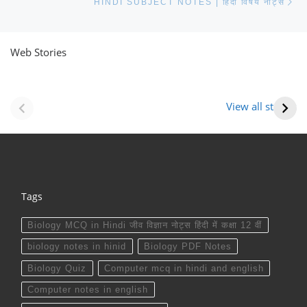
HINDI SUBJECT NOTES | हिंदी विषय नोट्स
Web Stories
नवीन जिलों का गठन
राजस्थान में स्त्री के
(राजस्थान) |
आभूषण (women’s
View all stories
Formation Of New
jewelery in
Districts
rajasthan)
Rajasthan
Tags
Biology MCQ in Hindi जीव विज्ञान नोट्स हिंदी में कक्षा 12 वीं
biology notes in hinid
Biology PDF Notes
Biology Quiz
Computer mcq in hindi and english
Computer notes in english