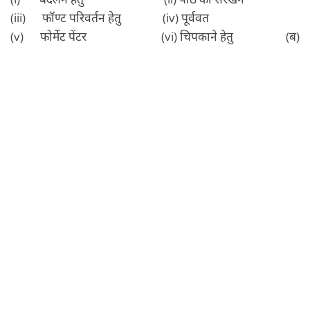
(iii) फॉण्‍ट परिवर्तन हेतु (iv) पूर्ववत
(v) फोर्मेट पेंटर (vi) चिपकाने हेतु (ब)