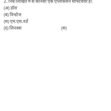
2. निम्र लिखित में से कौनसा एक एप्लीकेशन सॉफ्टवेयर है।
(अ) डॉस
(ब) विन्डोज
(स) एम.एस.वर्ड
(द) लिनक्स (स)