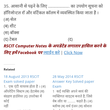
35. आसानी से पढ़ने के लिए ……………….. का उपयोग सूचना को
हाॅरिजोन्टल राॅ और वर्टिकल काॅलम में व्यवस्थित किया जाता है ।
(अ) सेल
(ब) शीट
(स) बॉक्‍स
(द) टेबल (द)
RSCIT Computer Notes
के अपडेटेड लगातार हासिल करने के
लिए हमें
Facebook
पर
ज्वाईन करे
|
Click Now
Related
18 August 2013 RSCIT
28 May 2014 RSCIT
Exam solved paper
Answer Key Solved paper
1. एक एंटी वायरस होता है । (अ)
Exam
ऑपरेटिंग सिस्टम (ब) डेटाबेस (स)
1 कई व्‍यक्ति अपने स्‍वयं की
संग्रहण हार्डवेयर (द) उपरोक्त में
व्‍यक्तिगत साइट़स बनाते है, जिसे
कोई
वेब लॉग़ या ........ कहते है। (अ)
नहीं
ब्‍लॉग्‍स (ब) सर्च इंजन (स) सोशल