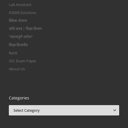
Lab Assistant
KSEEB Solutions
क्लिक योजना
फॉर्म-प्रपत्र | शिक्षा विभाग
“महत्वपूर्ण आदेश”
शिक्षा विभागीय
Bank
SSC Exam Paper
About-Us
Categories
Categories