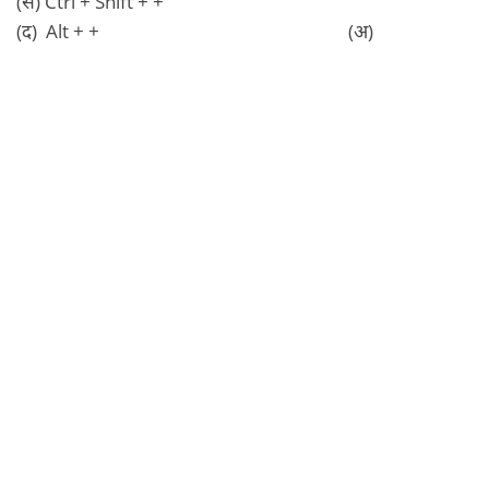
(स) Ctrl + Shift + +
(द) Alt + + (अ)