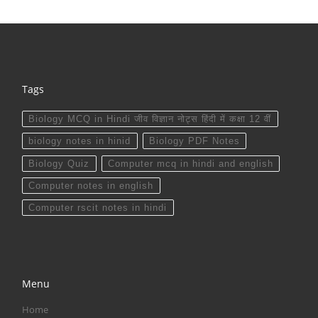
Tags
Biology MCQ in Hindi जीव विज्ञान नोट्स हिंदी में कक्षा 12 वीं
biology notes in hinid
Biology PDF Notes
Biology Quiz
Computer mcq in hindi and english
Computer notes in english
Computer rscit notes in hindi
Menu
Home