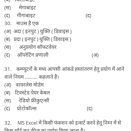
(स) मेगाबाइट
(द) गीगाबाइट (द)
30. माउस है एक
(अ) अदा ( इनपुट ) युक्ति ( डिवाइस )
(ब) प्रदा ( इनपुट ) युक्ति ( डिवाइस )
(स) अनुप्रयोग सॉफटवेयर
(द) ऑपरेटिंग प्रणाली (अ)
31. कम्‍प्‍युटरों के मध्‍य आपसी आंकडे हस्तांतरण हेतु प्रयोग में आने
वाले नियम ………. कहलाते है।
(अ) वायरलेस मोडेम
(ब) टिवस्‍टेड पेयर केबल
(स) रेडियो फ्रीकुएन्‍सी
(द) प्रोटोकॉल्‍स (द)
32. MS Excel में किसी फंक्‍शन को इन्‍सर्ट करने हेतु निम्‍न में से
किस शॉर्ट कट कीज का प्रयोग किया जाता है।