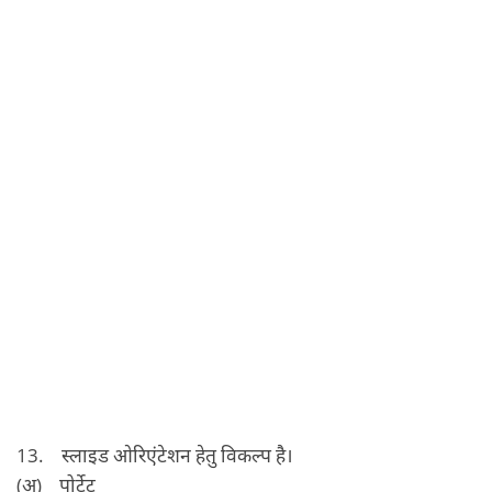
13. स्‍लाइड ओरिएंटेशन हेतु विकल्‍प है।
(अ) पोर्ट्रेट