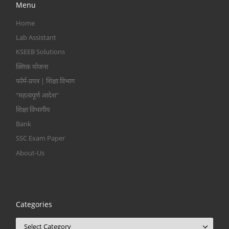
Menu
Home
Lab Assistant
KSEEB Solutions
क्लिक योजना
फॉर्म-प्रपत्र | शिक्षा विभाग
“महत्वपूर्ण आदेश”
शिक्षा विभागीय
Bank
SSC Exam Paper
About-Us
Categories
Categories