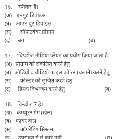
16. ‘स्‍पीकर’ है।
(अ) इनपुट डिवाइस
(ब) आउट पुट डिवाइस
(स) सॉफटवेयर प्रोग्राम
(द) बग (ब)
17. ‘विण्‍डोज मीडिया प्‍लेयर’ का प्रयोग किया जाता है।
(अ) प्रोग्राम को संकलित करने हेतु
(ब) ऑडियो व वीडियो फाइल को रन (चलाने) करने हेतु
(स) फोल्‍डर को सृजित करने हेतु
(द) डिस्‍क विभाजन करने हेतु (ब)
18. विन्‍डोज 7 है।
(अ) कम्‍प्‍यूटर गेम (खेल)
(ब) फायर वाल
(स) ऑपरेटिंग सिस्‍टम
(द) उपरोक्‍त में से कोई नहीं (स)