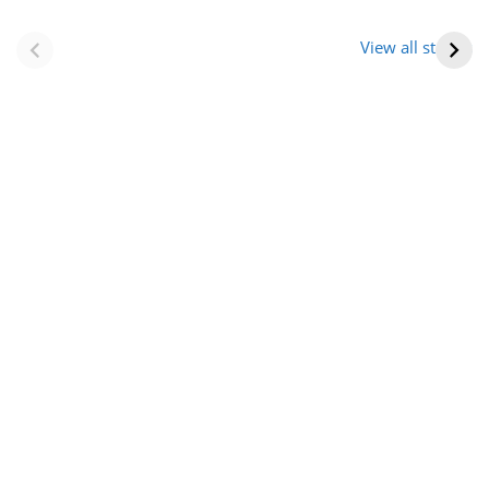
नवीन जिलों का गठन
राजस्थान में स्त्री के
(राजस्थान) |
आभूषण (women’s
View all stories
Formation Of New
jewelery in
Districts
rajasthan)
Rajasthan