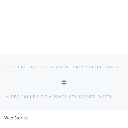
Post navigation
Previous post
28 JUNE 2015 RS CIT ANSWER KEY SOLVED PAPER EXAM
BACK TO POST LIST
Ne
14 DEC 2014 RS CIT ANSWER KEY SOLVED PAPER EXAM
Web Stories