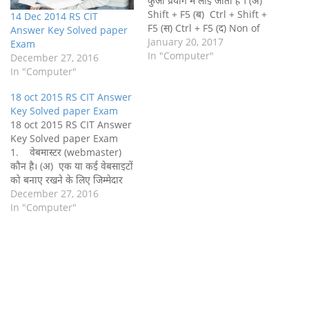
कुंजी प्रयोग में लाई जाती है । (अ)
Shift + F5 (ब) Ctrl + Shift +
14 Dec 2014 RS CIT
F5 (स) Ctrl + F5 (द) Non of
Answer Key Solved paper
Them
January 20, 2017
Exam
(अ) 2. निम्नलिखित में…
In "Computer"
December 27, 2016
In "Computer"
18 oct 2015 RS CIT Answer
Key Solved paper Exam
18 oct 2015 RS CIT Answer
Key Solved paper Exam
1. वेबमास्‍टर (webmaster)
कौन है। (अ) एक या कई वेबसाइटों
को बनाए रखने के लिए जिम्‍मेदार
व्‍यक्ति (ब) जो व्‍यक्त्‍िा वेब
December 27, 2016
प्रौद्योगिकियों (technologies)
In "Computer"
को सिखाता है। (स) www
विकसित करने वाला व्‍यक्ति (द)
नेटवर्क के रखरखाव के लिए
जिम्‍मेदार व्‍यक्त्‍िा …