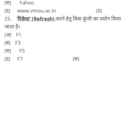
(स) Yahoo
(द) www.vmou.ac.in (द)
25. ‘
रिफ्रेश’ (Refresh)
करने हेतु किस कुंजी का प्रयोग किया
जाता है।
(अ) F1
(ब) F3
(स) F5
(द) F7 (स)