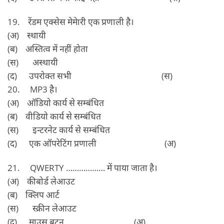
19. रेंडम एक्‍सेस मेमेारी एक प्रणाली है।
(अ) स्‍थायी
(ब) अस्तित्‍व में नहीं होता
(स) अस्‍थायी
(द) उपरोक्‍त सभी (स)
20. MP3 है।
(अ) ऑडियो कार्य से सम्‍बंधित
(ब) वीडियो कार्य से सम्‍बंधित
(स) इन्‍टरनेट कार्य से सम्‍बंधित
(द) एक ऑपरेटिंग प्रणाली (अ)
21. QWERTY ……………… में पाया जाता है।
(अ) कीबोर्ड लेआउट
(ब) क्लिप आर्ट
(स) स्‍क्रीन लेआउट
(द) माउस बटन (अ)