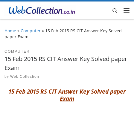
Skip to content
Search
Me
Home
»
Computer
»
15 Feb 2015 RS CIT Answer Key Solved
paper Exam
COMPUTER
15 Feb 2015 RS CIT Answer Key Solved paper
Exam
by
Web Collection
15 Feb 2015 RS CIT Answer Key Solved paper
Exam