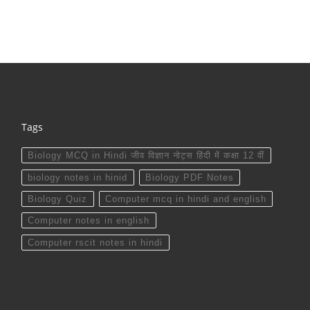
Tags
Biology MCQ in Hindi जीव विज्ञान नोट्स हिंदी में कक्षा 12 वीं
biology notes in hinid
Biology PDF Notes
Biology Quiz
Computer mcq in hindi and english
Computer notes in english
Computer rscit notes in hindi