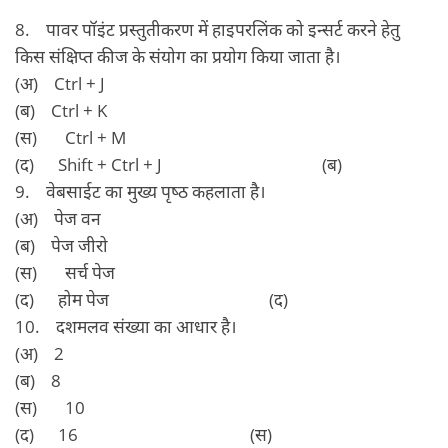
8. पावर पॉइंट प्रस्‍तुतीकरण में हाइपरलिंक को इन्‍सर्ट करने हेतु
किस संक्षिप्‍त कीज के संयोग का प्रयोग किया जाता है।
(अ) Ctrl + J
(ब) Ctrl + K
(स) Ctrl + M
(द) Shift + Ctrl + J (ब)
9. वेबसाईट का मुख्‍य पृष्‍ठ कहलाता है।
(अ) पेज वन
(ब) पेज जीरो
(स) सर्च पेज
(द) होम पेज (द)
10. दशमलव संख्‍या का आधार है।
(अ) 2
(ब) 8
(स) 10
(द) 16 (स)