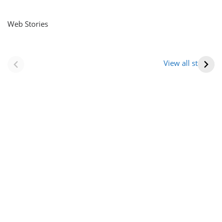
Web Stories
नवीन जिलों का गठन
राजस्थान में स्त्री के
(राजस्थान) |
आभूषण (women’s
View all stories
Formation Of New
jewelery in
Districts
rajasthan)
Rajasthan