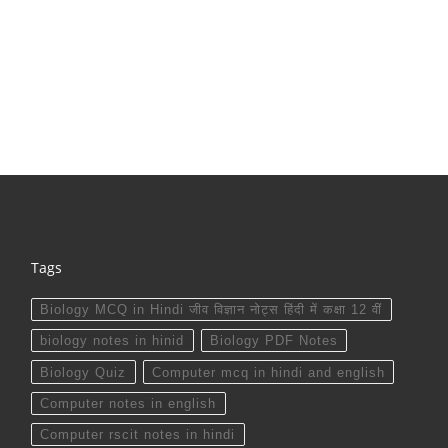
Tags
Biology MCQ in Hindi जीव विज्ञान नोट्स हिंदी में कक्षा 12 वीं
biology notes in hinid
Biology PDF Notes
Biology Quiz
Computer mcq in hindi and english
Computer notes in english
Computer rscit notes in hindi