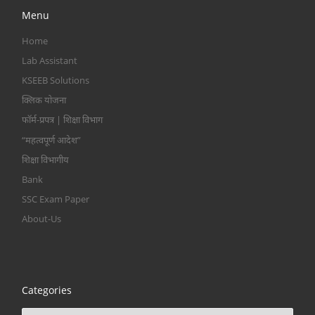
Menu
Home
Lab Assistant
KSEEB Solutions
क्लिक योजना
फॉर्म-प्रपत्र | शिक्षा विभाग
“महत्वपूर्ण आदेश”
शिक्षा विभागीय
Bank
SSC Exam Paper
About-Us
Categories
Categories