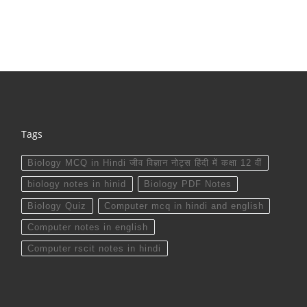
Tags
Biology MCQ in Hindi जीव विज्ञान नोट्स हिंदी में कक्षा 12 वीं
biology notes in hinid
Biology PDF Notes
Biology Quiz
Computer mcq in hindi and english
Computer notes in english
Computer rscit notes in hindi