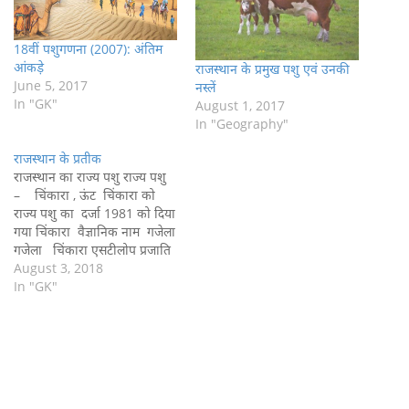
18वीं पशुगणना (2007): अंतिम
आंकड़े
राजस्थान के प्रमुख पशु एवं उनकी
June 5, 2017
नस्लें
In "GK"
August 1, 2017
In "Geography"
राजस्थान के प्रतीक
राजस्थान का राज्य पशु राज्य पशु
– चिंकारा , ऊंट चिंकारा को
राज्य पशु का दर्जा 1981 को दिया
गया चिंकारा वैज्ञानिक नाम गजेला
गजेला चिंकारा एसटीलोप प्रजाति
का मुख्य जिव है | चिंकारा को
August 3, 2018
छोटा हिरन उपनाम से जाना जाता है
In "GK"
चिंकारा नाम से एक वाध्य यंत्र है
जो…