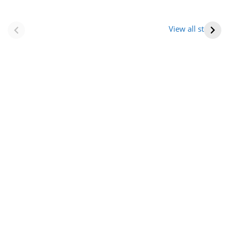
नवीन जिलों का गठन
राजस्थान में स्त्री के
(राजस्थान) |
आभूषण (women’s
View all stories
Formation Of New
jewelery in
Districts
rajasthan)
Rajasthan