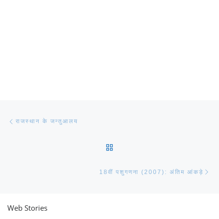
Post navigation
Previous post
राजस्थान के जन्तुआलय
BACK TO POST LIST
Ne
18वीं पशुगणना (2007): अंतिम आंकड़े
Web Stories