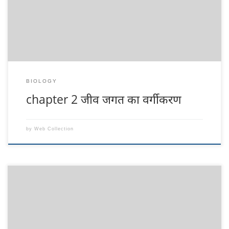
पेज को लाइक करे Click Now और ईमेल पर पाने के लिए Email subscribe करे
| आप इस पीडीऍफ़ (PDF ) को […]
BIOLOGY
chapter 2 जीव जगत का वर्गीकरण
by
Web Collection
Biology Notes in Hindi chapter 1 जीव जगत में विविधता यह notes सभी
विज्ञान (Science) के Student’s के लिए महत्वपूर्ण है| और अपडेट लगातार पाने के