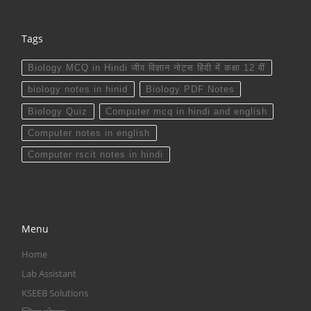
Tags
Biology MCQ in Hindi जीव विज्ञान नोट्स हिंदी में कक्षा 12 वीं
biology notes in hinid
Biology PDF Notes
Biology Quiz
Computer mcq in hindi and english
Computer notes in english
Computer rscit notes in hindi
Menu
Home
Lab Assistant
KSEEB Solutions