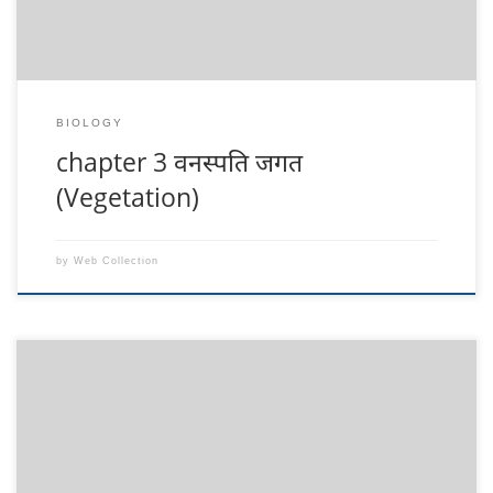
BIOLOGY
chapter 3 वनस्पति जगत
(Vegetation)
by
Web Collection
Biology Notes in Hindi chapter 2 जीव जगत का वर्गीकरण
(Classification of the world) यह notes सभी विज्ञान (Science) के
Student’s के लिए महत्वपूर्ण है| और अपडेट लगातार पाने के लिए हमारे फेसबुक