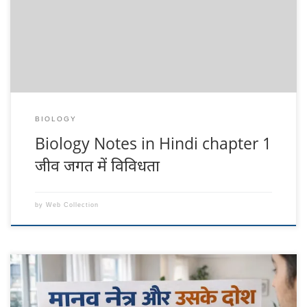
लिए हमारे फेसबुक पेज को लाइक करे Click Now और ईमेल पर पाने के लिए
Email subscribe करे | आप इस पीडीऍफ़ (PDF ) को Download भी कर
सकते […]
BIOLOGY
Biology Notes in Hindi chapter 1
जीव जगत में विविधता
by
Web Collection