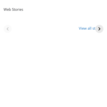
Web Stories
नवीन जिलों का गठन
राजस्थान में स्त्री के
(राजस्थान) |
आभूषण (women’s
View all stories
Formation Of New
jewelery in
Districts
rajasthan)
Rajasthan