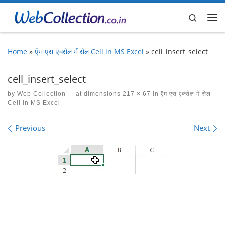
Skip to content
Search
Me
Home
»
ऍम एस एक्सेल में सेल Cell in MS Excel
»
cell_insert_select
cell_insert_select
by
Web Collection
-
at dimensions
217 × 67
in
ऍम एस एक्सेल में सेल
Cell in MS Excel
Images navigation
Previous
Next