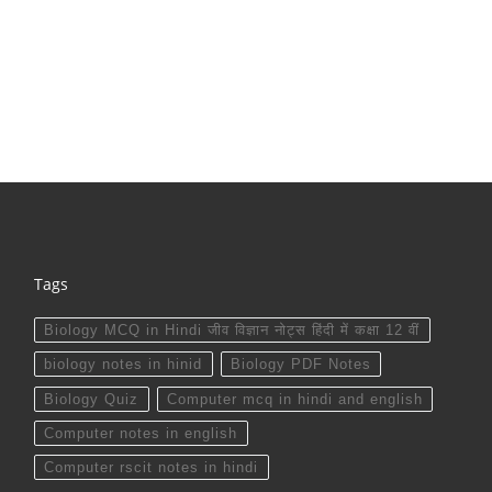
Tags
Biology MCQ in Hindi जीव विज्ञान नोट्स हिंदी में कक्षा 12 वीं
biology notes in hinid
Biology PDF Notes
Biology Quiz
Computer mcq in hindi and english
Computer notes in english
Computer rscit notes in hindi