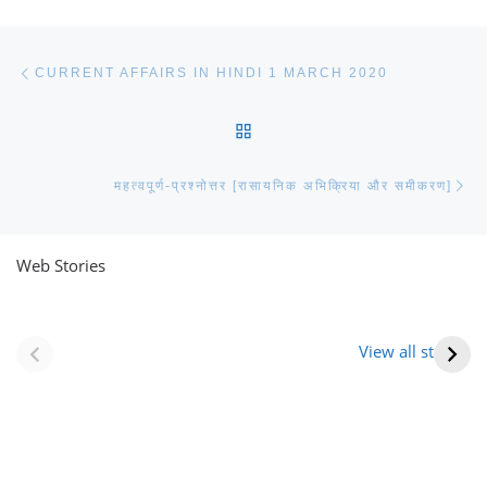
Post navigation
Previous post
CURRENT AFFAIRS IN HINDI 1 MARCH 2020
BACK TO POST LIST
Ne
महत्वपूर्ण-प्रश्नोत्तर [रासायनिक अभिक्रिया और समीकरण]
Web Stories
नवीन जिलों का गठन
राजस्थान में स्त्री के
(राजस्थान) |
आभूषण (women’s
View all stories
Formation Of New
jewelery in
Districts
rajasthan)
Rajasthan