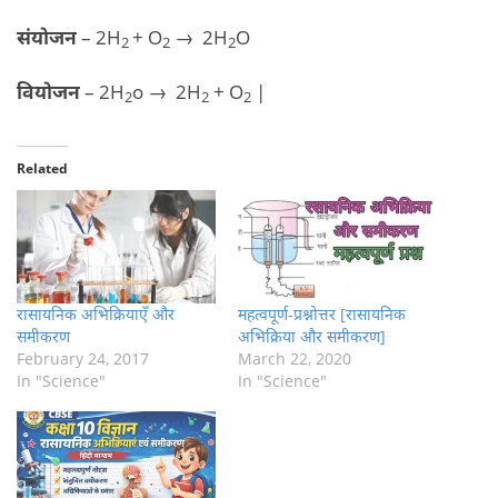
संयोजन
– 2H
+ O
→ 2H
O
2
2
2
वियोजन
– 2H
o → 2H
+ O
|
2
2
2
Related
रासायनिक अभिक्रियाएँ और
महत्वपूर्ण-प्रश्नोत्तर [रासायनिक
समीकरण
अभिक्रिया और समीकरण]
February 24, 2017
March 22, 2020
In "Science"
In "Science"