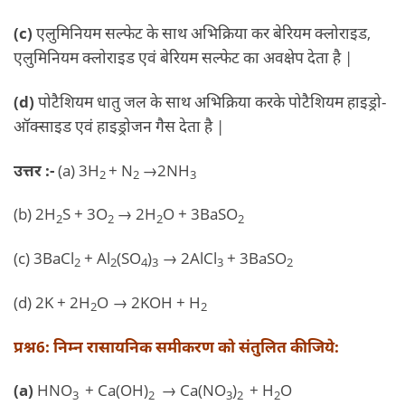
(c)
एलुमिनियम सल्फेट के साथ अभिक्रिया कर बेरियम क्लोराइड,
एलुमिनियम क्लोराइड एवं बेरियम सल्फेट का अवक्षेप देता है |
(d)
पोटैशियम धातु जल के साथ अभिक्रिया करके पोटैशियम हाइड्रो-
ऑक्साइड एवं हाइड्रोजन गैस देता है |
उत्तर :-
(a) 3H
+ N
→2NH
2
2
3
(b) 2H
S + 3O
→ 2H
O + 3BaSO
2
2
2
2
(c) 3BaCl
+ Al
(SO
)
→ 2AlCl
+ 3BaSO
2
2
4
3
3
2
(d) 2K + 2H
O → 2KOH + H
2
2
प्रश्न6: निम्न रासायनिक समीकरण को संतुलित कीजिये:
(a)
HNO
+ Ca(OH)
→ Ca(NO
)
+ H
O
3
2
3
2
2