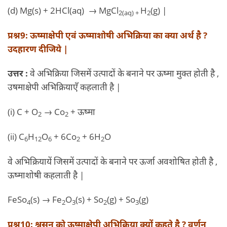
(d) Mg(s) + 2HCl(aq) → MgCl
H
(g) |
2(aq) +
2
प्रश्न9: ऊष्माक्षेपी एवं ऊष्माशोषी अभिक्रिया का क्या अर्थ है ?
उदहारण दीजिये |
उत्तर :
वे अभिक्रिया जिसमें उत्पादों के बनाने पर ऊष्मा मुक्त होती है ,
उषमाक्षेपी अभिक्रियाएँ कहलाती है |
(i) C + O
→ Co
+ ऊष्मा
2
2
(ii) C
H
O
+ 6Co
+ 6H
O
6
12
6
2
2
वे अभिक्रियायें जिसमें उत्पादों के बनाने पर ऊर्जा अवशोषित होती है ,
ऊष्माशोषी कहलाती है |
FeSo
(s) → Fe
O
(s) + So
(g) + So
(g)
4
2
3
2
3
प्रश्न10: श्वसन को ऊष्माक्षेपी अभिक्रिया क्यों कहते है ? वर्णन