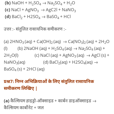
(b)
NaOH + H
SO
→ Na
SO
+ H
O
2
4
2
4
2
(c)
NaCl + AgNO
→ AgC2l + NaNO
3
3
(d)
BaCl
+ H2SO
→ BaSO
+ HCl
2
4
4
उत्तर :- संतुलित रासायनिक समीकरण :-
(a) 2HNO
(aq) + Ca(OH)
(aq)
→ Ca(NO
)
(aq) + 2H
O
3
2
3
2
2
(l) (b) 2NaOH (aq) + H
SO
(aq) → Na
SO
(aq) +
2
4
2
4
2H
O(l) (c) NaCl (aq) + AgNO
(aq)
→ AgCl (s) +
2
3
NaNO
(aq)
(d) BaCl
(aq) + H2SO
(aq) →
3
2
4
BaSO
(s) + 2HCl (aq)
4
प्रश्न7: निम्न अभिक्रियाओं के लिए संतुलित रासायनिक
समीकरण लिखिए |
(a)
कैल्सियम हाइड्रो-ऑक्साइड + कार्बन डाइऑक्साइड →
कैल्सियम कार्बोनेट + जल