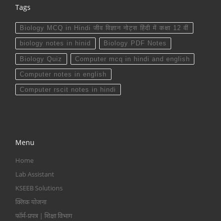
Tags
Biology MCQ in Hindi जीव विज्ञान नोट्स हिंदी में कक्षा 12 वीं
biology notes in hinid
Biology PDF Notes
Biology Quiz
Computer mcq in hindi and english
Computer notes in english
Computer rscit notes in hindi
Menu
Home
Lab Assistant
KSEEB Solutions
क्लिक योजना
फॉर्म-प्रपत्र | शिक्षा विभाग