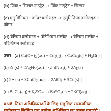
(b)
जिंक + सिल्वर नाइट्रेट → जिंक नाइट्रेट + सिल्वर
(c)
एलुमिनियम + कॉपर क्लोराइड → एलुमिनियम क्लोराइड +
कॉपर
(d)
बेरियम क्लोराइड + पोटैशियम सल्फेट → बेरियम सल्फेट +
पोटैशियम क्लोराइड
उत्तर : (a)
Ca(OH)
(aq) + Co
(g) → CaCo
(s) + H
O(l) |
2
2
3
2
(b) Zn(s) + 2AgNo(aq) → Zn(No
)
+ 2Ag(s) |
3
2
(c) 2Al(s) + 3CuCl
(aq) → 2AlCl
+ 3Cu(s) |
2
3
(d) BaCl
(aq) + K
SO4 → BaSO
(s) + 2KCl(aq) |
2
2
4
प्रश्न8: निम्न अभिक्रियाओं के लिए संतुलित रासायनिक
समीकरण लिखिए एवं प्रत्येक अभिक्रिया का प्रकार बताईये |