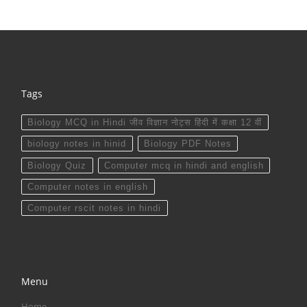
Tags
Biology MCQ in Hindi जीव विज्ञान नोट्स हिंदी में कक्षा 12 वीं
biology notes in hinid
Biology PDF Notes
Biology Quiz
Computer mcq in hindi and english
Computer notes in english
Computer rscit notes in hindi
Menu
Home