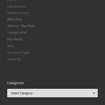
Lab Assistant
KSEEB Solutions
क्लिक योजना
फॉर्म-प्रपत्र | शिक्षा विभाग
“महत्वपूर्ण आदेश”
शिक्षा विभागीय
Bank
SSC Exam Paper
About-Us
Categories
Categories