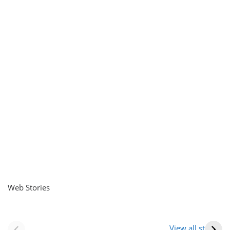
Web Stories
नवीन जिलों का गठन
राजस्थान में स्त्री के
(राजस्थान) |
आभूषण (women’s
View all stories