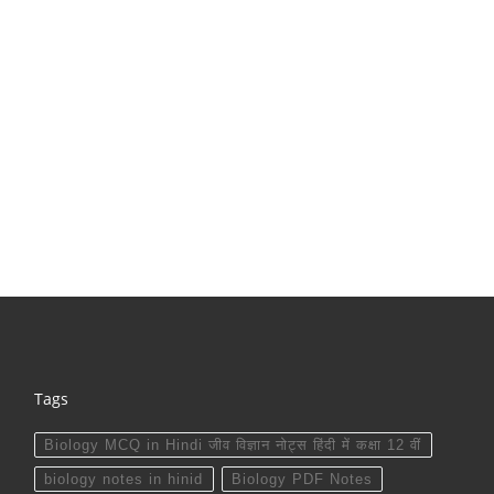
Tags
Biology MCQ in Hindi जीव विज्ञान नोट्स हिंदी में कक्षा 12 वीं
biology notes in hinid
Biology PDF Notes