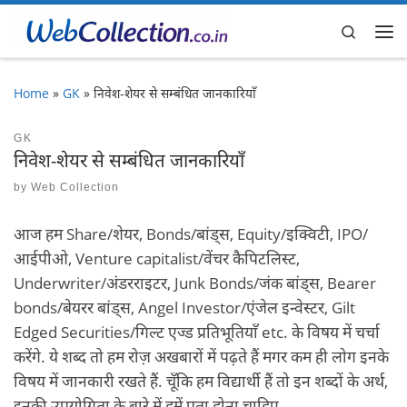
Skip to content
Search
Me
Home
»
GK
»
निवेश-शेयर से सम्बंधित जानकारियाँ
GK
निवेश-शेयर से सम्बंधित जानकारियाँ
by
Web Collection
आज हम Share/शेयर, Bonds/बांड्स, Equity/इक्विटी, IPO/
आईपीओ, Venture capitalist/वेंचर कैपिटलिस्ट,
Underwriter/अंडरराइटर, Junk Bonds/जंक बांड्स, Bearer
bonds/बेयरर बांड्स, Angel Investor/एंजेल इन्वेस्टर, Gilt
Edged Securities/गिल्ट एज्ड प्रतिभूतियाँ etc. के विषय में चर्चा
करेंगे. ये शब्द तो हम रोज़ अखबारों में पढ़ते हैं मगर कम ही लोग इनके
विषय में जानकारी रखते हैं. चूँकि हम विद्यार्थी हैं तो इन शब्दों के अर्थ,
इनकी उपयोगिता के बारे में हमें पता होना चाहिए.