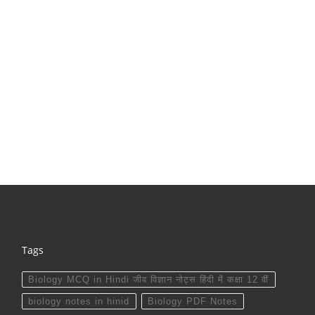
Tags
Biology MCQ in Hindi जीव विज्ञान नोट्स हिंदी में कक्षा 12 वीं
biology notes in hinid
Biology PDF Notes