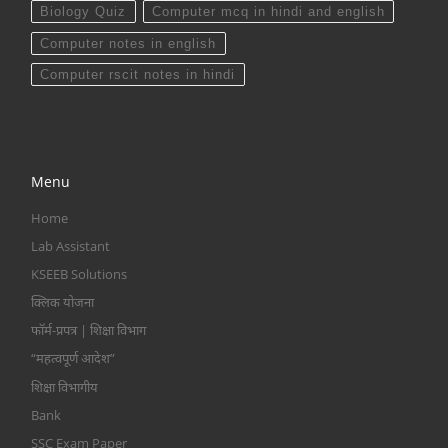
Biology Quiz
Computer mcq in hindi and english
Computer notes in english
Computer rscit notes in hindi
Menu
Home
Lab Assistant
KSEEB Solutions
क्लिक योजना
फॉर्म-प्रपत्र | शिक्षा विभाग
“महत्वपूर्ण आदेश”
शिक्षा विभागीय
Bank
SSC Exam Paper