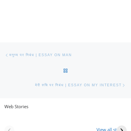
Post navigation
Previous post
मनुष्य पर निबंध | ESSAY ON MAN
BACK TO POST LIST
Ne
मेरी रुचि पर निबंध | ESSAY ON MY INTEREST
Web Stories
नवीन जिलों का गठन
राजस्थान में स्त्री के
(राजस्थान) |
आभूषण (women’s
View all stories