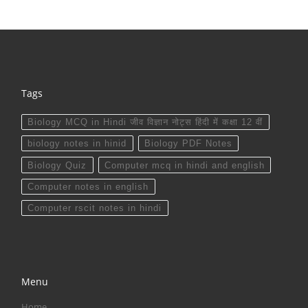
Tags
Biology MCQ in Hindi जीव विज्ञान नोट्स हिंदी में कक्षा 12 वीं
biology notes in hinid
Biology PDF Notes
Biology Quiz
Computer mcq in hindi and english
Computer notes in english
Computer rscit notes in hindi
Menu
Home