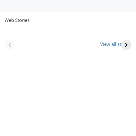
Web Stories
नवीन जिलों का गठन
राजस्थान में स्त्री के
(राजस्थान) |
आभूषण (women’s
View all stories
Formation Of New
jewelery in
Districts
rajasthan)
Rajasthan