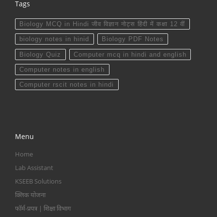
Tags
Biology MCQ in Hindi जीव विज्ञान नोट्स हिंदी में कक्षा 12 वीं
biology notes in hinid
Biology PDF Notes
Biology Quiz
Computer mcq in hindi and english
Computer notes in english
Computer rscit notes in hindi
Menu
Home
Lab Assistant
KSEEB Solutions
क्लिक योजना
फॉर्म-प्रपत्र | शिक्षा विभाग