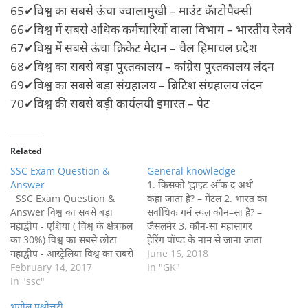
65✔विश्व का सबसे ऊंचा ज्वालामुखी – माउंट कॅाटोपैक्सी
66✔विश्व में सबसे अधिक कर्मचारियों वाला विभाग – भारतीय रेलवे
67✔विश्व में सबसे ऊंचा क्रिकेट मैदान – चैल हिमाचल प्रदेश
68✔विश्व का सबसे बड़ा पुस्तकालय – कांग्रेस पुस्तकालय लंदन
69✔विश्व का सबसे बड़ा संग्रहालय – ब्रिटिश संग्रहालय लंदन
70✔विश्व की सबसे बड़ी कार्यलयी इमारत – पेट
Related
SSC Exam Question &
General knowledge
Answer
1. किसको ‘ह्नाइट ऑफ द अर्थ’
SSC Exam Question &
कहा जाता है? – मेंटल 2. भारत का
Answer विश्व का सबसे बड़ा
सर्वाधिक गर्म स्थल कौन–सा है? –
महाद्वीप - एशिया ( विश्व के क्षेत्रफल
जैसलमेर 3. कौन-सा महासागर
का 30%) विश्व का सबसे छोटा
हेरिंग पॉण्ड के नाम से जाना जाता
महाद्वीप - आस्ट्रेलिया विश्व का सबसे
है? – अटलांटिक महासागर 4.
June 16, 2018
बड़ा महासागर - प्रशांत महासागर
February 14, 2017
‘सरदार सरोवर परियोजना’ किस
In "GK"
विश्व का सबसे छोटा महासागर -
In "ssc"
नदी पर बनायी गयी है? – नर्मदा 5.
आर्कटिक महासागर विश्व का सबसे
विश्व में…
भूगोल प्रश्नोत्तरी