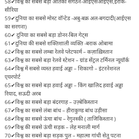
58✔विश्व का सबसे बड़ा आतंकी संगठन-आईएसआईएस,इराक-
सीरिया
59✔दुनिया का सबसे मोस्ट वॉन्टेड -अबु-बक्र अल-बगदादी(आईएस
का सरगना)
60✔ दुनिया का सबसे बड़ा डोनर-बिल गेट्स
61✔दुनिया की सबसे शक्तिशाली व्यक्ति -बराक ओबामा
62✔विश्व का सबसे लम्बा रेलवे प्लेटफार्म – कज़ाख़िस्तान
63✔विश्व का सबसे बड़ा रेलवे स्टेशन – ग्रांड सेंट्रल टर्मिनल न्यूयॉर्क
64✔विश्व में सबसे व्यस्त हवाई अड्डा – शिकागो – इंटरनेशनल
एयरपोर्ट
65✔विश्व का सबसे बड़ा हवाई अड्डा – किंग खालिद हवाई अड्डा
रियाद, सऊदी अरब
66✔विश्व का सबसे बड़ा बंदरगाह – उज़्बेकिस्तान
67✔विश्व का सबसे लंबा बांध – हीराकुण्ड बांध उड़ीसा
68✔विश्व का सबसे ऊंचा बांध – रेगुनस्की ( ताजिकिस्तान )
69✔विश्व की सबसे ऊंची सड़क – लेह मनाली मार्ग
70✔विश्व का सबसे बड़ा सड़क पुल – महात्मा गांधी सेतु पटना