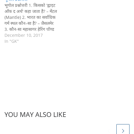
गहरा महासागर - प्रशांत महासागर…
भूगोल प्रश्नोत्तरी 1. किसको 'ह्नाइट
ऑफ द अर्थ' कहा जाता है? – मेंटल
(Mantle) 2. भारत का सर्वाधिक
गर्म स्थल कौन–सा है? – जैसलमेर
3. कौन-सा महासागर हेरिंग पॉण्ड
(Hering Pond) के नाम से जाना
December 10, 2017
जाता है? – अटलांटिक महासागर 4.
In "GK"
‘सरदार सरोवर परियोजना’ किस
नदी पर बनायी गयी है?…
YOU MAY ALSO LIKE