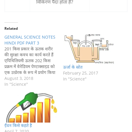
विकिरण पैदा होता है?
Related
GENERAL SCIENCE NOTES
HINDI PDF PART 3
201 किस प्रकार के ऊतक शरीर
की सुरक्षा कवच का कार्य करते हैं
एपिथिलियमी ऊतक 202 किस
प्रक्रम में वेनेडियम पेण्टाक्साइड को
ऊर्जा के स्रोत
एक उत्प्रेरक के रूप में प्रयोग किया
February 25, 2017
जाता है? संस्पर्श प्रक्रम 203 किस
August 3, 2018
In "Science"
प्रक्रिया द्वारा श्वसन के दौरान गैसे
In "Science"
रुधिर में प्रवेश करती हैं और फिर
उसे छोड़ती…
ईंधन किसे कहते है
April 7, 2020