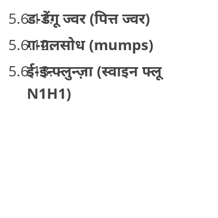
ड-डेंगू ज्वर (पित्त ज्वर)
ग-गलसोध (mumps)
ई-इन्फ्लुन्ज़ा (स्वाइन फ्लू
N1H1)