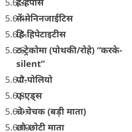
ह-हर्पीस
में-मेनिनजाईटिस
हि-हिपेटाइटीस
ट-ट्रेकोमा (पोथकी/रोहे) “करके-
silent”
पो-पोलियो
ए-एड्स
चे-चेचक (बड़ी माता)
छो-छोटी माता