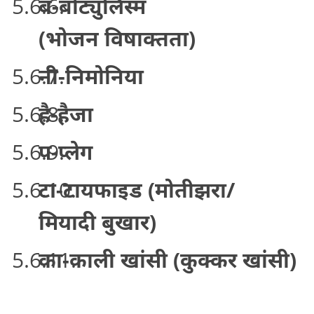
ब-बोट्युलिस्म
(भोजन विषाक्तता)
नी-निमोनिया
है-हैजा
प-प्लेग
टा-टायफाइड (मोतीझरा/
मियादी बुखार)
का-काली खांसी (कुक्कर खांसी)