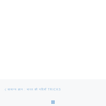
Post navigation
Previous post
सामान्य ज्ञान : भारत की नदियाँ TRICKS
BACK TO POST LIST