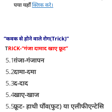
पया यहाँ
क्लिक करे।
“कवक से होने वाले रोग(Trick)”
T
RICK-“गंजा दामाद खाए फ्रूट”
गंजा-गंजापन
दामा-दमा
द-दाद
खाए-खाज
फ्रूट- हाथी पाँव(फुट) या एलीफीएन्टेसि