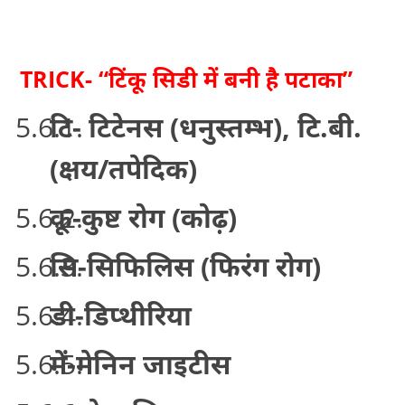
TRICK- “टिंकू सिडी में बनी है पटाका”
टि- टिटेनस (धनुस्तम्भ), टि.बी.
(क्षय/तपेदिक)
कू-कुष्ट रोग (कोढ़)
सि-सिफिलिस (फिरंग रोग)
डी-डिप्थीरिया
में-मेनिन जाइटीस