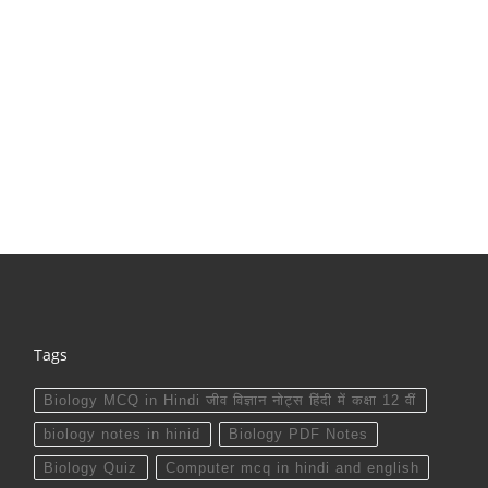
Tags
Biology MCQ in Hindi जीव विज्ञान नोट्स हिंदी में कक्षा 12 वीं
biology notes in hinid
Biology PDF Notes
Biology Quiz
Computer mcq in hindi and english