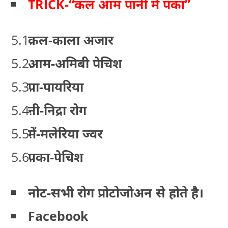
TRICK-“कल आम पानी में पका”
कल-काला अजार
आम-अमिबी पेचिश
पा-पायरिया
नी-निद्रा रोग
में-मलेरिया ज्वर
पका-पेचिश
नोट-सभी रोग प्रोटोजोअन से होते है।
Facebook