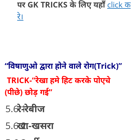
पर GK TRICKS के लिए यहाँ
click क
रे।
“विषाणुओ द्वारा होने वाले रोग(Trick)”
TRICK-“रेखा हमे हिट करके पोएचे
(पीछे) छोड़ गई”
रे-रेबीज
खा-खसरा