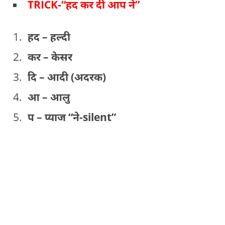
TRICK-“हद कर दी आप ने”
हद – हल्दी
कर – केसर
दि – आदी (अदरक)
आ – आलु
प – प्याज “ने-silent”