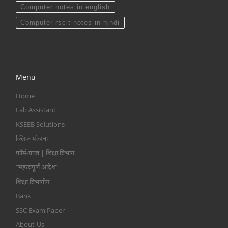
Computer notes in english
Computer rscit notes in hindi
Menu
Home
Lab Assistant
KSEEB Solutions
क्लिक योजना
फॉर्म-प्रपत्र | शिक्षा विभाग
“महत्वपूर्ण आदेश”
शिक्षा विभागीय
Bank
SSC Exam Paper
About-Us