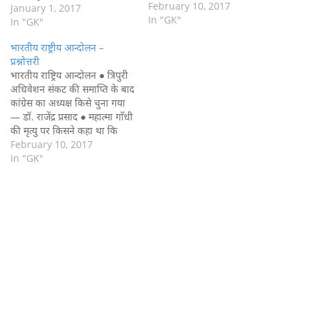
राय ● आधुनिक भारत में हिंदू धर्म
February 10, 2017
January 1, 2017
के सुधार का पहला आंदोलन कौन-
In "GK"
In "GK"
सा था— ब्रह्म समाज ● ब्रह्म समाज
भारतीय राष्ट्रीय आन्दोलन –
का विरोधी संगठन कौन-सा था…
प्रश्नोत्तरी
भारतीय राष्ट्रिय आन्दोलन ● त्रिपुरी
अधिवेशन संकट की समाप्ति के बाद
कांग्रेस का अध्यक्ष किसे चुना गया
— डॉ. राजेंद्र प्रसाद ● महात्मा गाँधी
की मृत्यु पर किसने कहा था कि
‘हमारे जीवन से प्रकाश चला गया’—
February 10, 2017
जवाहर लाल नेहरू ने ● किसने
In "GK"
सुझाव दिया था कि स्वतंत्रता प्राप्ति
के बाद भारतीय…