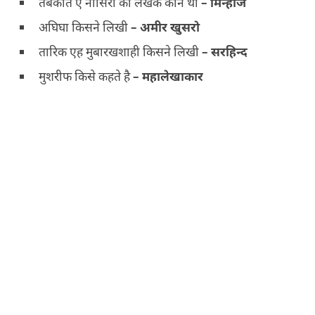
तबकात ए नासिरी का लेखक कौन था
–
मिन्हाज
अघिघा किसने लिखी
–
अमीर खुसरो
तारिक एह मुबारखशाही किसने लिखी
–
सरहिन्द
मुशरीफ किसे कहते है
–
महालेखाकार