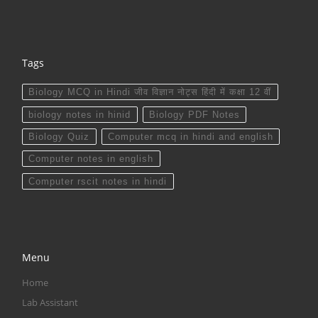
Tags
Biology MCQ in Hindi जीव विज्ञान नोट्स हिंदी में कक्षा 12 वीं
biology notes in hinid
Biology PDF Notes
Biology Quiz
Computer mcq in hindi and english
Computer notes in english
Computer rscit notes in hindi
Menu
Home
Lab Assistant