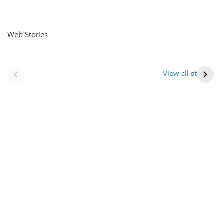
Web Stories
नवीन जिलों का गठन
राजस्थान में स्त्री के
(राजस्थान) |
आभूषण (women’s
View all stories
Formation Of New
jewelery in
Districts
rajasthan)
Rajasthan