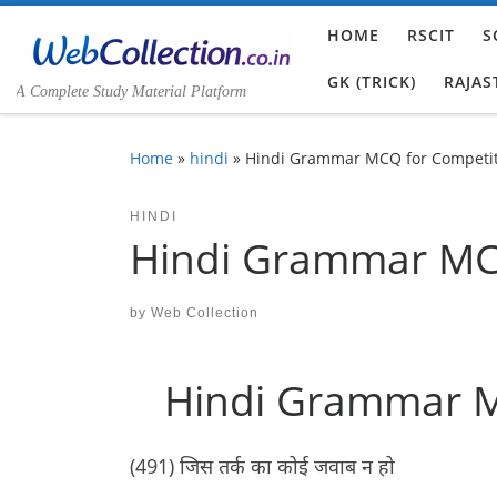
Skip to content
HOME
RSCIT
S
GK (TRICK)
RAJAS
A Complete Study Material Platform
Home
»
hindi
»
Hindi Grammar MCQ for Competit
HINDI
Hindi Grammar MCQ
by
Web Collection
Hindi Grammar M
(491) जिस तर्क का कोई जवाब न हो