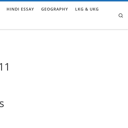
HINDI ESSAY
GEOGRAPHY
LKG & UKG
Se
11
s