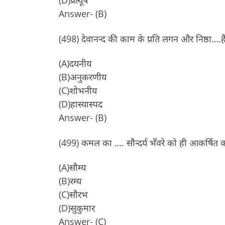
(D)प्रत्यूष
Answer- (B)
(498) देवानन्द की काम के प्रति लगन और निष्ठा….ह
(A)दयनीय
(B)अनुकरणीय
(C)शोभनीय
(D)हास्यास्पद
Answer- (B)
(499) कमल का …. सौन्दर्य भँवरे को ही आकर्षित कर
(A)सौम्य
(B)रम्य
(C)सौरभ
(D)सुकुमार
Answer- (C)