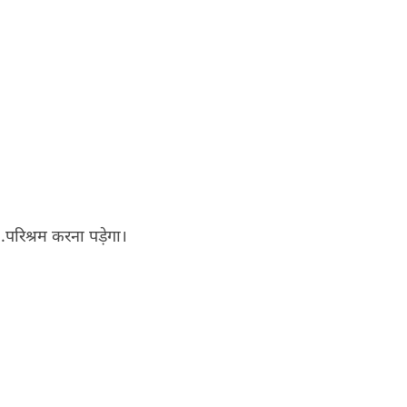
ं….परिश्रम करना पड़ेगा।