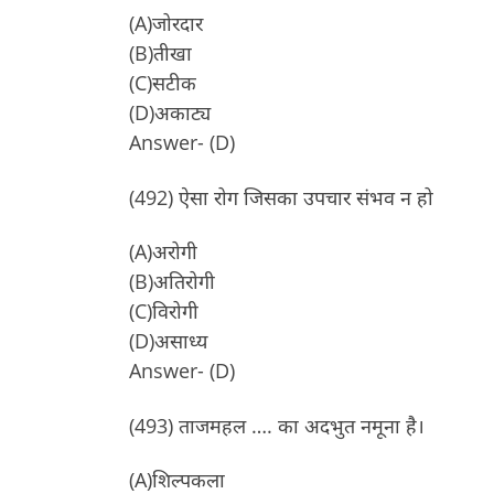
(A)जोरदार
(B)तीखा
(C)सटीक
(D)अकाट्य
Answer- (D)
(492) ऐसा रोग जिसका उपचार संभव न हो
(A)अरोगी
(B)अतिरोगी
(C)विरोगी
(D)असाध्य
Answer- (D)
(493) ताजमहल …. का अदभुत नमूना है।
(A)शिल्पकला