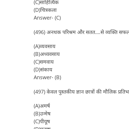
(C)साहित्यिक
(D)चित्रकला
Answer- (C)
(496) अनथक परिश्रम और सतत….से व्यक्ति सफलत
(A)व्यवसाय
(B)अध्यवसाय
(C)समवाय
(D)संकाय
Answer- (B)
(497) केवल पुस्तकीय ज्ञान छात्रों की मौलिक प्र
(A)अमर्ष
(B)उन्मेष
(C)पीयूष