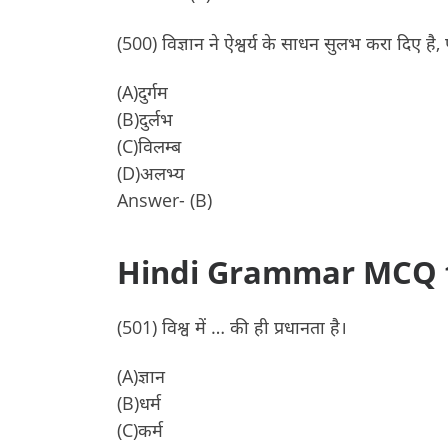
(500) विज्ञान ने ऐश्वर्य के साधन सुलभ करा दिए है,
(A)दुर्गम
(B)दुर्लभ
(C)विलम्ब
(D)अलभ्य
Answer- (B)
Hindi Grammar MCQ f
(501) विश्व में … की ही प्रधानता है।
(A)ज्ञान
(B)धर्म
(C)कर्म