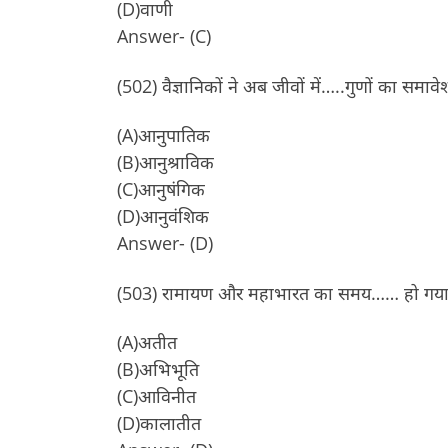
(D)वाणी
Answer- (C)
(502) वैज्ञानिकों ने अब जीवों में…..गुणों का समावेश
(A)आनुपातिक
(B)आनुश्राविक
(C)आनुषंगिक
(D)आनुवंशिक
Answer- (D)
(503) रामायण और महाभारत का समय…… हो गया, पर
(A)अतीत
(B)अभिभूति
(C)आविनीत
(D)कालातीत