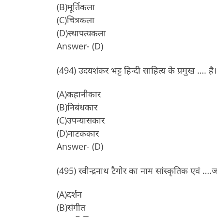
(B)मूर्तिकला
(C)चित्रकला
(D)स्थापत्यकला
Answer- (D)
(494) उदयशंकर भट्ट हिन्दी साहित्य के प्रमुख …. है।
(A)कहानीकार
(B)निबंधकार
(C)उपन्यासकार
(D)नाटककार
Answer- (D)
(495) रवीन्द्रनाथ टैगोर का नाम सांस्कृतिक एवं …
(A)दर्शन
(B)संगीत