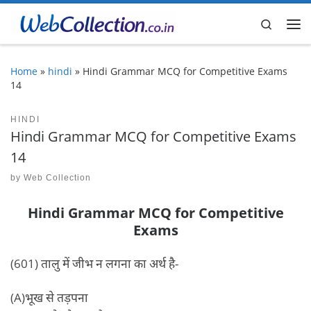
Skip to content
Search
Me
Home
»
hindi
»
Hindi Grammar MCQ for Competitive Exams
14
HINDI
Hindi Grammar MCQ for Competitive Exams
14
by
Web Collection
Hindi Grammar MCQ for Competitive
Exams
(601) तालु में जीभ न लगना का अर्थ है-
(A)भूख से तड़पना