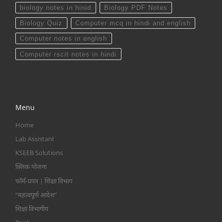
biology notes in hinid
Biology PDF Notes
Biology Quiz
Computer mcq in hindi and english
Computer notes in english
Computer rscit notes in hindi
Menu
Home
Lab Assistant
KSEEB Solutions
क्लिक योजना
फॉर्म-प्रपत्र | शिक्षा विभाग
“महत्वपूर्ण आदेश”
शिक्षा विभागीय