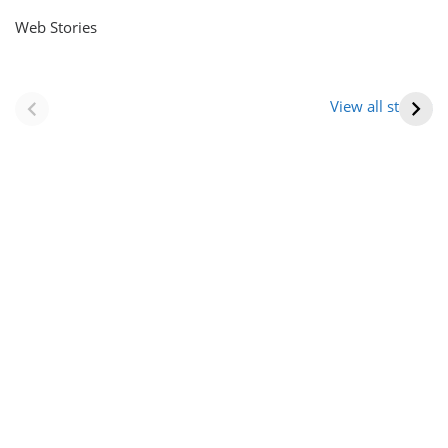
Web Stories
नवीन जिलों का गठन
राजस्थान में स्त्री के
(राजस्थान) |
आभूषण (women’s
View all stories
Formation Of New
jewelery in
Districts
rajasthan)
Rajasthan