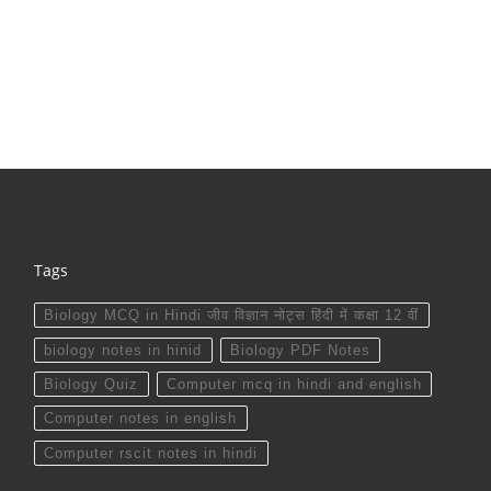
Tags
Biology MCQ in Hindi जीव विज्ञान नोट्स हिंदी में कक्षा 12 वीं
biology notes in hinid
Biology PDF Notes
Biology Quiz
Computer mcq in hindi and english
Computer notes in english
Computer rscit notes in hindi