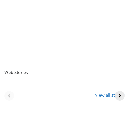
Web Stories
नवीन जिलों का गठन
राजस्थान में स्त्री के
(राजस्थान) |
आभूषण (women’s
View all stories
Formation Of New
jewelery in
Districts
rajasthan)
Rajasthan