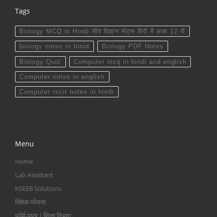
Tags
Biology MCQ in Hindi जीव विज्ञान नोट्स हिंदी में कक्षा 12 वीं
biology notes in hinid
Biology PDF Notes
Biology Quiz
Computer mcq in hindi and english
Computer notes in english
Computer rscit notes in hindi
Menu
Home
Lab Assistant
KSEEB Solutions
क्लिक योजना
फॉर्म-प्रपत्र | शिक्षा विभाग