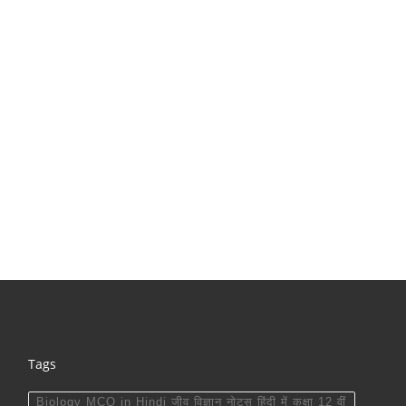
Tags
Biology MCQ in Hindi जीव विज्ञान नोट्स हिंदी में कक्षा 12 वीं