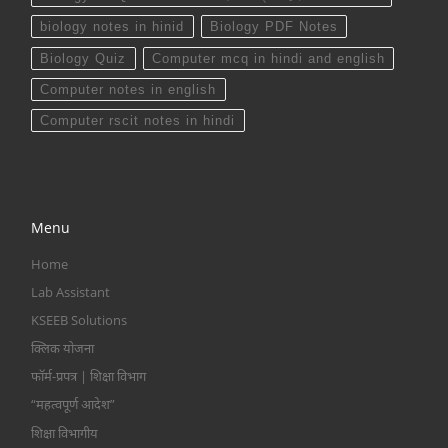
biology notes in hinid
Biology PDF Notes
Biology Quiz
Computer mcq in hindi and english
Computer notes in english
Computer rscit notes in hindi
Menu
Home
Lab Assistant
KSEEB Solutions
क्लिक योजना
फॉर्म-प्रपत्र | शिक्षा विभाग
“महत्वपूर्ण आदेश”
शिक्षा विभागीय