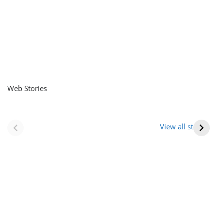
Web Stories
नवीन जिलों का गठन
राजस्थान में स्त्री के
(राजस्थान) |
आभूषण (women’s
View all stories
Formation Of New
jewelery in
Districts
rajasthan)
Rajasthan