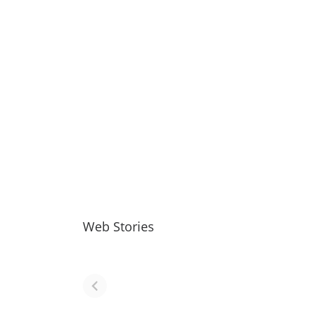
Web Stories
नवीन जिलों का गठन
राजस्थान में स्त्री के
(राजस्थान) |
आभूषण (women
Formation Of
jewelery in
New Districts
rajasthan)