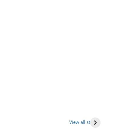
तराखंड में घूमने की
भारत में राष्ट्रीय
Human hea
ह (places to
राजमार्ग की सूची
(मनुष्य हृदय)
View all stories
it in
tarakhand)