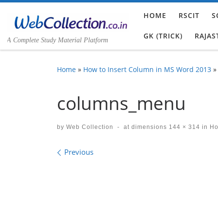
Skip to content
HOME
RSCIT
S
GK (TRICK)
RAJAS
A Complete Study Material Platform
Home
»
How to Insert Column in MS Word 2013
»
columns_menu
by
Web Collection
-
at dimensions
144 × 314
in
How
Images navigation
Previous