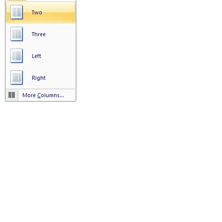
Best Places to
हिमाचल प्रदेश में घूमने
उत्
’s
visit in
की जगह {places to
जग
Rajasthan
visit in himachal
vis
(राजस्थान में घूमने के
pradesh}
ut