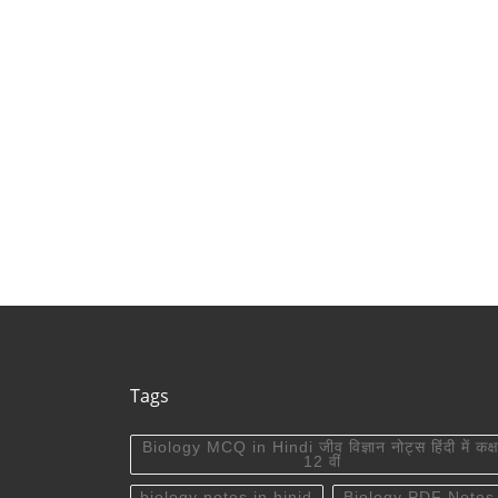
Rajasthan
Tags
Biology MCQ in Hindi जीव विज्ञान नोट्स हिंदी में कक्ष
12 वीं
biology notes in hinid
Biology PDF Notes