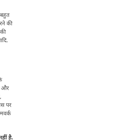
 बहुत
रने की
पकी
आदि.
े
ं और
,
 उस पर
ोमवर्क
ीं है.