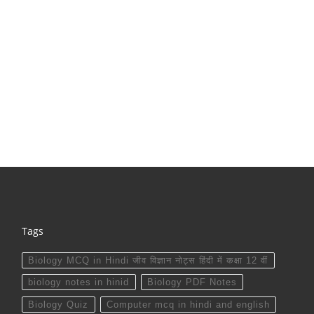
Tags
Biology MCQ in Hindi जीव विज्ञान नोट्स हिंदी में कक्षा 12 वीं
biology notes in hinid
Biology PDF Notes
Biology Quiz
Computer mcq in hindi and english