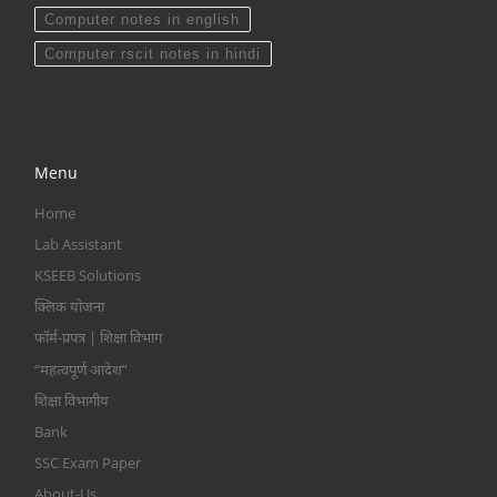
Computer notes in english
Computer rscit notes in hindi
Menu
Home
Lab Assistant
KSEEB Solutions
क्लिक योजना
फॉर्म-प्रपत्र | शिक्षा विभाग
“महत्वपूर्ण आदेश”
शिक्षा विभागीय
Bank
SSC Exam Paper
About-Us