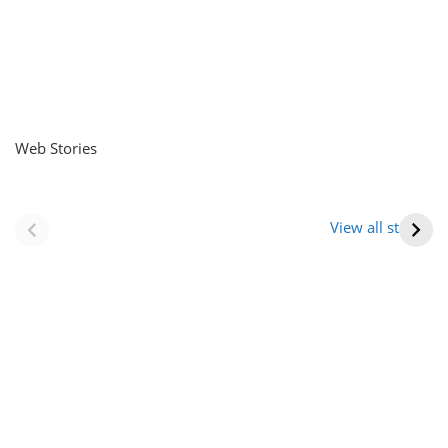
Web Stories
नवीन जिलों का गठन
राजस्थान में स्त्री के
(राजस्थान) |
आभूषण (women’s
View all stories
Formation Of New
jewelery in
Districts
rajasthan)
Rajasthan