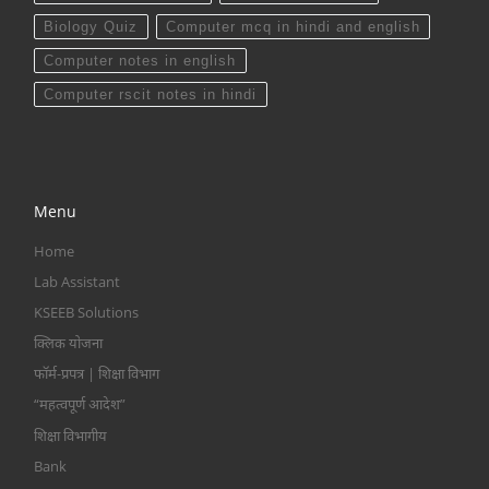
Biology Quiz
Computer mcq in hindi and english
Computer notes in english
Computer rscit notes in hindi
Menu
Home
Lab Assistant
KSEEB Solutions
क्लिक योजना
फॉर्म-प्रपत्र | शिक्षा विभाग
“महत्वपूर्ण आदेश”
शिक्षा विभागीय
Bank