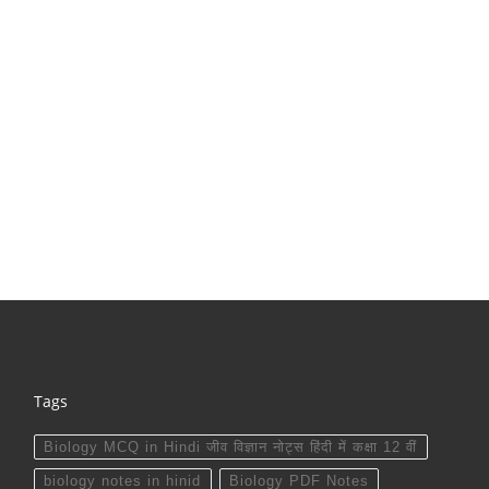
Tags
Biology MCQ in Hindi जीव विज्ञान नोट्स हिंदी में कक्षा 12 वीं
biology notes in hinid
Biology PDF Notes