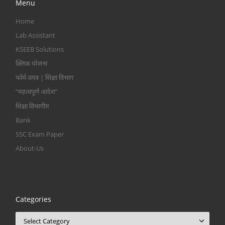
Menu
Home
Lab Assistant
KSEEB Solutions
क्लिक योजना
फॉर्म-प्रपत्र | शिक्षा विभाग
“महत्वपूर्ण आदेश”
शिक्षा विभागीय
Bank
SSC Exam Paper
About-Us
Categories
Categories