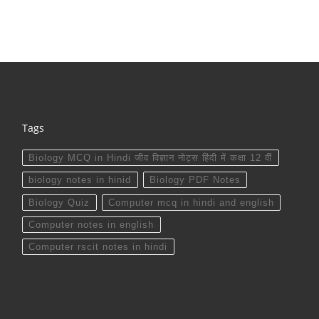
Tags
Biology MCQ in Hindi जीव विज्ञान नोट्स हिंदी में कक्षा 12 वीं
biology notes in hinid
Biology PDF Notes
Biology Quiz
Computer mcq in hindi and english
Computer notes in english
Computer rscit notes in hindi