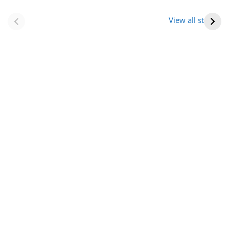
नवीन जिलों का गठन
राजस्थान में स्त्री के
(राजस्थान) |
आभूषण (women’s
View all stories
Formation Of New
jewelery in
Districts
rajasthan)
Rajasthan