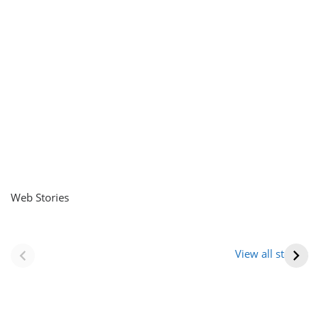
Web Stories
नवीन जिलों का गठन
राजस्थान में स्त्री के
(राजस्थान) |
आभूषण (women’s
View all stories
Formation Of New
jewelery in
Districts
rajasthan)
Rajasthan