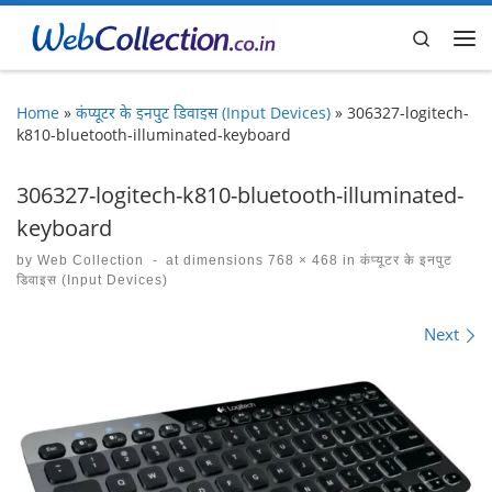
Skip to content
Search
Me
Home
»
कंप्यूटर के इनपुट डिवाइस (Input Devices)
»
306327-logitech-
k810-bluetooth-illuminated-keyboard
306327-logitech-k810-bluetooth-illuminated-
keyboard
by
Web Collection
-
at dimensions
768 × 468
in
कंप्यूटर के इनपुट
डिवाइस (Input Devices)
Images navigation
Next