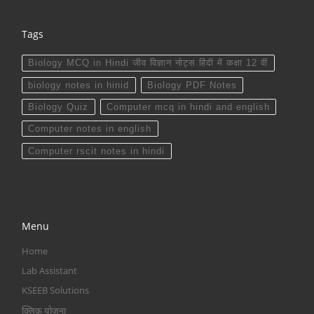
Tags
Biology MCQ in Hindi जीव विज्ञान नोट्स हिंदी में कक्षा 12 वीं
biology notes in hinid
Biology PDF Notes
Biology Quiz
Computer mcq in hindi and english
Computer notes in english
Computer rscit notes in hindi
Menu
Home
Lab Assistant
KSEEB Solutions
क्लिक योजना