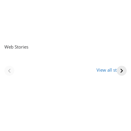
Web Stories
नवीन जिलों का गठन
राजस्थान में स्त्री के
(राजस्थान) |
आभूषण (women’s
View all stories
Formation Of New
jewelery in
Districts
rajasthan)
Rajasthan