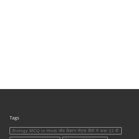
Tags
Biology MCQ in Hindi जीव विज्ञान नोट्स हिंदी में कक्षा 12 वीं