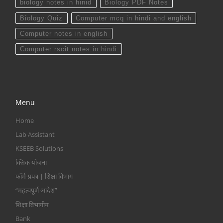
biology notes in hinid
Biology PDF Notes
Biology Quiz
Computer mcq in hindi and english
Computer notes in english
Computer rscit notes in hindi
Menu
Home
Lab Assistant
KSEEB Solutions
क्लिक योजना
फॉर्म-प्रपत्र | शिक्षा विभाग
“महत्वपूर्ण आदेश”
शिक्षा विभागीय
Bank