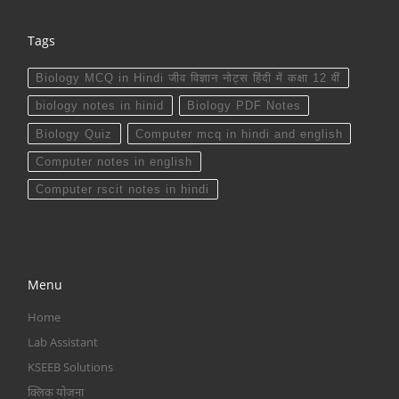
Tags
Biology MCQ in Hindi जीव विज्ञान नोट्स हिंदी में कक्षा 12 वीं
biology notes in hinid
Biology PDF Notes
Biology Quiz
Computer mcq in hindi and english
Computer notes in english
Computer rscit notes in hindi
Menu
Home
Lab Assistant
KSEEB Solutions
क्लिक योजना