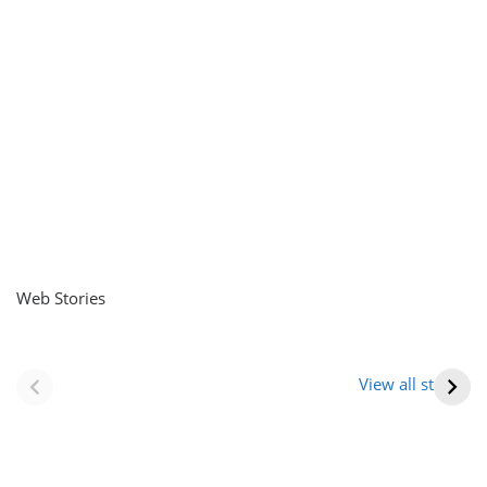
Web Stories
नवीन जिलों का गठन
राजस्थान में स्त्री के
(राजस्थान) |
आभूषण (women’s
View all stories
Formation Of New
jewelery in
Districts
rajasthan)
Rajasthan