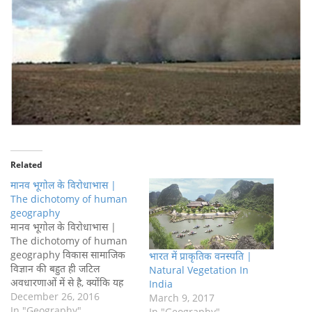
Related
मानव भूगोल के विरोधाभास |
The dichotomy of human
geography
मानव भूगोल के विरोधाभास |
The dichotomy of human
geography विकास सामाजिक
भारत में प्राकृतिक वनस्पति |
विज्ञान की बहुत ही जटिल
Natural Vegetation In
अवधारणाओं में से है, क्योंकि यह
India
एक मूल अवधारणा है और एक बार
December 26, 2016
March 9, 2017
इसे हासिल कर ली जाए तो यह
In "Geography"
In "Geography"