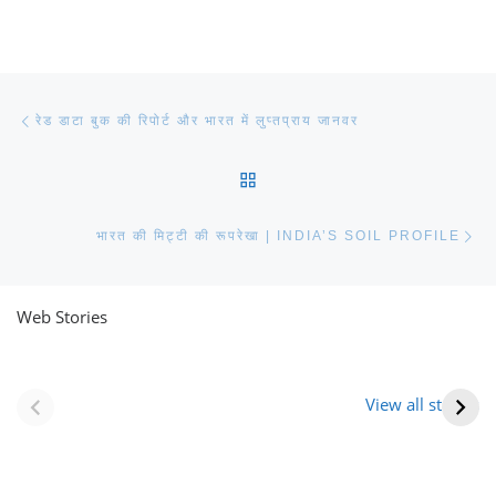
Post navigation
Previous post
रेड डाटा बुक की रिपोर्ट और भारत में लुप्तप्राय जानवर
BACK TO POST LIST
Ne
भारत की मिट्टी की रूपरेखा | INDIA’S SOIL PROFILE
Web Stories
नवीन जिलों का गठन
राजस्थान में स्त्री के
(राजस्थान) |
आभूषण (women’s
View all stories
Formation Of New
jewelery in
Districts
rajasthan)
Rajasthan