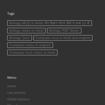
Tags
Biology MCQ in Hindi जीव विज्ञान नोट्स हिंदी में कक्षा 12 वीं
biology notes in hinid
Biology PDF Notes
Biology Quiz
Computer mcq in hindi and english
Computer notes in english
Computer rscit notes in hindi
Menu
Home
Lab Assistant
KSEEB Solutions