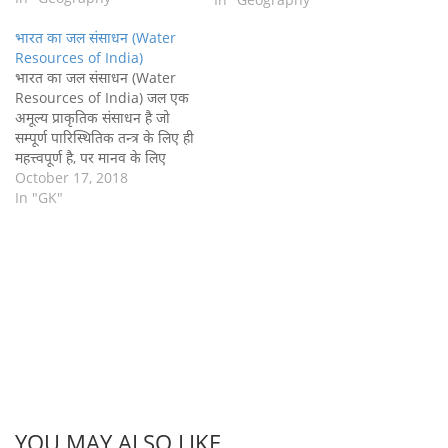
समाज के सभी सामाजिक,
भारत का जल संसाधन (Water
सांस्कृतिक और पर्यावरण समस्याओं
Resources of India)
को संबोधित करेगा| हालांकि, यह…
भारत का जल संसाधन (Water
Resources of India) जल एक
अमूल्य प्राकृतिक संसाधन है जो
सम्पूर्ण पारिस्थितिक तन्त्र के लिए ही
महत्त्वपूर्ण है, पर मानव के लिए
इसके विशेष महत्त्व हैं क्योंकि पेय
October 17, 2018
जल, सिंचाई, उद्योग, घरेलू कार्य,
In "GK"
ऊर्जा सभी के लिए जल होना जरुरी
है. भारत का वार्षिक जल…
YOU MAY ALSO LIKE