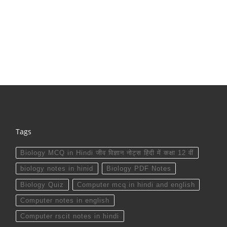
Tags
Biology MCQ in Hindi जीव विज्ञान नोट्स हिंदी में कक्षा 12 वीं
biology notes in hinid
Biology PDF Notes
Biology Quiz
Computer mcq in hindi and english
Computer notes in english
Computer rscit notes in hindi