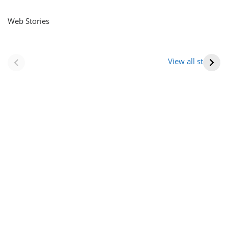
Web Stories
नवीन जिलों का गठन
राजस्थान में स्त्री के
(राजस्थान) |
आभूषण (women’s
View all stories
Formation Of New
jewelery in
Districts
rajasthan)
Rajasthan