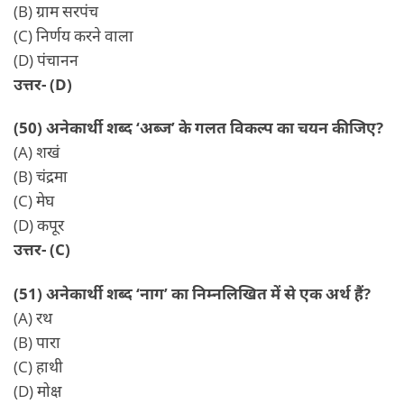
(B) ग्राम सरपंच
(C) निर्णय करने वाला
(D) पंचानन
उत्तर- (D)
(50) अनेकार्थी शब्द ‘अब्ज’ के गलत विकल्प का चयन कीजिए?
(A) शखं
(B) चंद्रमा
(C) मेघ
(D) कपूर
उत्तर- (C)
(51) अनेकार्थी शब्द ‘नाग’ का निम्नलिखित में से एक अर्थ हैं?
(A) रथ
(B) पारा
(C) हाथी
(D) मोक्ष