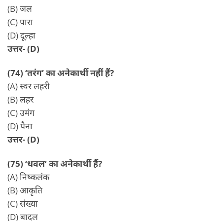
(B) जल
(C) पारा
(D) दूल्हा
उत्तर- (D)
(74) ‘तरंग’ का अनेकार्थी नहीं हैं?
(A) स्वर लहरी
(B) लहर
(C) उमंग
(D) पैना
उत्तर- (D)
(75) ‘धवल’ का अनेकार्थी हैं?
(A) निष्कलंक
(B) आकृति
(C) संख्या
(D) बादल