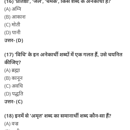
(16) ‘प्रतिष्ठा’, ‘जल’, ‘चमक’, किस शब्द के अनेकार्थी हैं?
(A) अग्नि
(B) आकाश
(C) मोती
(D) पानी
उत्तर- (D)
(17) ‘विधि’ के इन अनेकार्थी शब्दों में एक गलत हैं, उसे चयनित
कीजिए?
(A) ब्रह्मा
(B) कानून
(C) अवधि
(D) पद्धति
उत्तर- (C)
(18) इनमें से ‘अमृत’ शब्द का समानार्थी शब्द कौन-सा हैं?
(A) वज्र