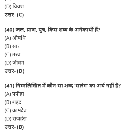
(D) विवश
उत्तर- (C)
(40) जल, प्राण, पुत्र, किस शब्द के अनेकार्थी हैं?
(A) औषधि
(B) सार
(C) तत्त्व
(D) जीवन
उत्तर- (D)
(41) निम्नलिखित में कौन-सा शब्द ‘सारंग’ का अर्थ नहीं हैं?
(A) पपीहा
(B) शहद
(C) कामदेव
(D) राजहंस
उत्तर- (B)