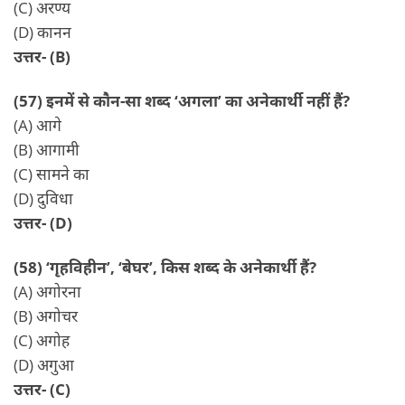
(C) अरण्य
(D) कानन
उत्तर- (B)
(57) इनमें से कौन-सा शब्द ‘अगला’ का अनेकार्थी नहीं हैं?
(A) आगे
(B) आगामी
(C) सामने का
(D) दुविधा
उत्तर- (D)
(58) ‘गृहविहीन’, ‘बेघर’, किस शब्द के अनेकार्थी हैं?
(A) अगोरना
(B) अगोचर
(C) अगोह
(D) अगुआ
उत्तर- (C)