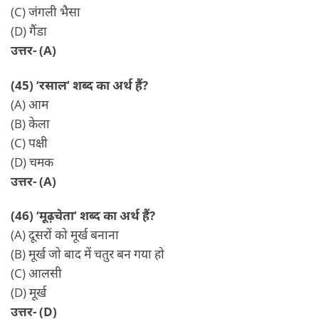
(C) जंगली भैसा
(D) गैंडा
उत्तर- (A)
(45) ‘रसाल’ शब्द का अर्थ हैं?
(A) आम
(B) केला
(C) पक्षी
(D) चमक
उत्तर- (A)
(46) ‘मूढ़चेता’ शब्द का अर्थ हैं?
(A) दूसरों को मूर्ख बनाना
(B) मूर्ख जो बाद में चतुर बन गया हो
(C) आलसी
(D) मूर्ख
उत्तर- (D)