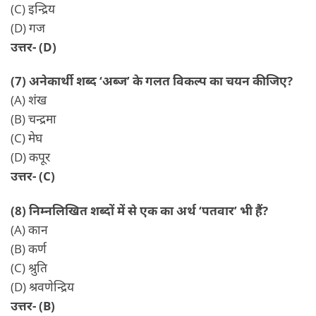
(C) इन्द्रिय
(D) गज
उत्तर- (D)
(7) अनेकार्थी शब्द ‘अब्ज’ के गलत विकल्प का चयन कीजिए?
(A) शंख
(B) चन्द्रमा
(C) मेघ
(D) कपूर
उत्तर- (C)
(8) निम्नलिखित शब्दों में से एक का अर्थ ‘पतवार’ भी हैं?
(A) कान
(B) कर्ण
(C) श्रुति
(D) श्रवणेन्द्रिय
उत्तर- (B)