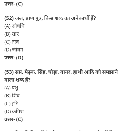
उत्तर- (C)
(52) जल, प्राण पुत्र, किस शब्द का अनेकार्थी हैं?
(A) औषधि
(B) सार
(C) तत्व
(D) जीवन
उत्तर- (D)
(53) सप्र, मेढ़क, सिंह, घोड़ा, वानर, हाथी आदि को समझाने
वाला शब्द हैं?
(A) पशु
(B) शिव
(C) हरि
(D) कपिश
उत्तर- (C)