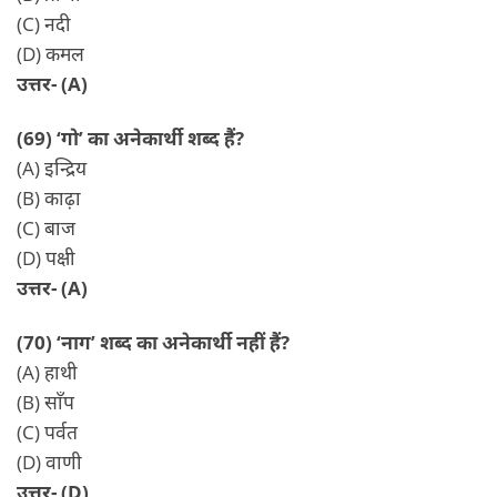
(C) नदी
(D) कमल
उत्तर- (A)
(69) ‘गो’ का अनेकार्थी शब्द हैं?
(A) इन्द्रिय
(B) काढ़ा
(C) बाज
(D) पक्षी
उत्तर- (A)
(70) ‘नाग’ शब्द का अनेकार्थी नहीं हैं?
(A) हाथी
(B) साँप
(C) पर्वत
(D) वाणी
उत्तर- (D)