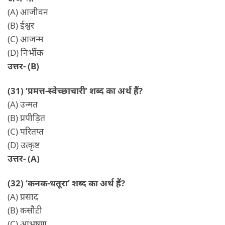
(A) आजीवन
(B) ईश्वर
(C) आजन्म
(D) निर्भीक
उत्तर- (B)
(31) ‘प्रमत्त-स्वेच्छाचारी’ शब्द का अर्थ हैं?
(A) उन्मत
(B) प्रपीड़ित
(C) परितप्त
(D) उत्कृष्ट
उत्तर- (A)
(32) ‘कनक-धतूरा’ शब्द का अर्थ हैं?
(A) प्रसाद
(B) कसौटी
(C) आभूषण