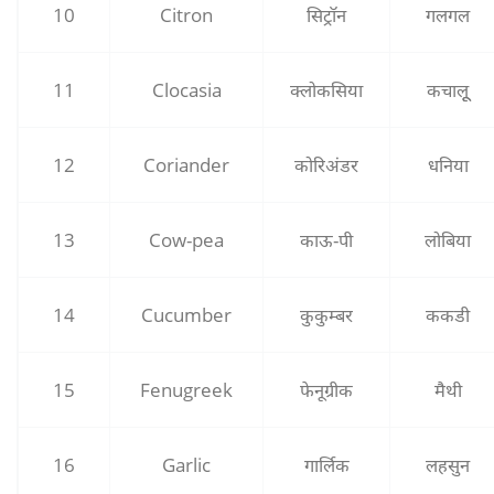
10
Citron
सिट्रॉन
गलगल
11
Clocasia
क्‍लोकसिया
कचालूू
12
Coriander
कोरिअंडर
धनिया
13
Cow-pea
काऊ-पी
लोबिया
14
Cucumber
कुकुम्‍बर
ककडी
15
Fenugreek
फेनूग्रीक
मैथी
16
Garlic
गार्लिक
लहसुन