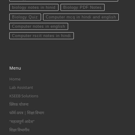
biology notes in hinid
Biology PDF Notes
Biology Quiz
Computer mcq in hindi and english
Computer notes in english
Computer rscit notes in hindi
Menu
Home
Lab Assistant
KSEEB Solutions
क्लिक योजना
फॉर्म-प्रपत्र | शिक्षा विभाग
“महत्वपूर्ण आदेश”
शिक्षा विभागीय