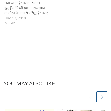
जाना जाता हैं? उत्तर : ख्वाजा
मुइनुद्दीन चिश्ती प्रश्न : : राजस्थान
का गौरव के नाम से प्रसिद्ध हैं? उत्तर
: पं. भरत व्यास प्रश्न : : हल्दीघाटी
June 13, 2018
का शेर किसे कहा जाता हैं? उत्तर :
In "GK"
महाराणा प्रताप…
YOU MAY ALSO LIKE