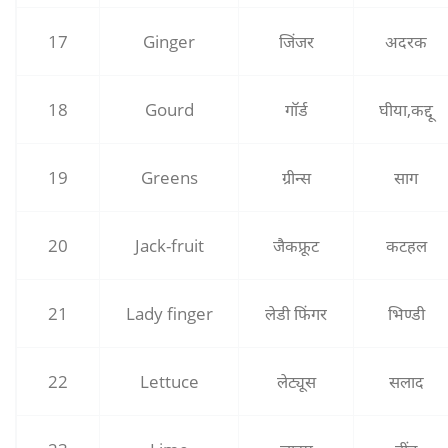
17
Ginger
जिंजर
अदरक
18
Gourd
गॉर्ड
घीया,कद्दू
19
Greens
ग्रीन्‍स
साग
20
Jack-fruit
जैकफ्रूट
कटहल
21
Lady finger
ले‍डी फिंगर
भिण्‍डी
22
Lettuce
लेट्यूस
सलाद