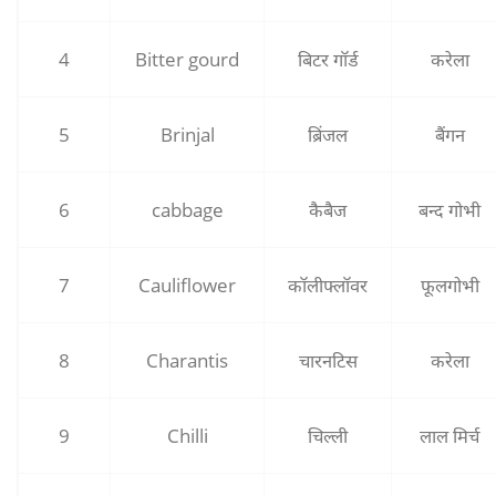
4
Bitter gourd
बिटर गॉर्ड
करेला
5
Brinjal
ब्रिंजल
बैंगन
6
cabbage
कैबैज
बन्‍द गोभी
7
Cauliflower
कॉलीफ्लॉवर
फूलगोभी
8
Charantis
चारनटिस
करेला
9
Chilli
चिल्‍ली
लाल मिर्च