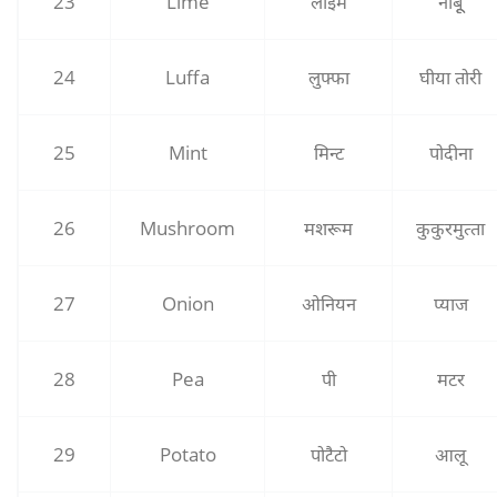
23
Lime
लाइम
नींबूू
24
Luffa
लुफ्फा
घीया तोरी
25
Mint
मिन्‍ट
पोदीना
26
Mushroom
मशरूम
कुकुरमुत्‍ता
27
Onion
ओनियन
प्‍याज
28
Pea
पी
मटर
29
Potato
पोटैटो
आलू