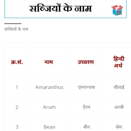
सब्जियों के नाम
हिन्‍दी
क्र.सं.
नाम
उच्‍चरण
अर्थ
1
Amaranthus
एमरान्‍थस
चौलाई
2
Arum
ऐरम
अरबी
3
Bean
बीन
सेम