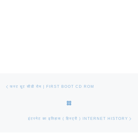
Post navigation
Previous post
फस्ट बूट सीडी रोम | FIRST BOOT CD ROM
BACK TO POST LIST
Ne
इंटरनेट का इतिहास ( हिस्ट्री ) INTERNET HISTORY