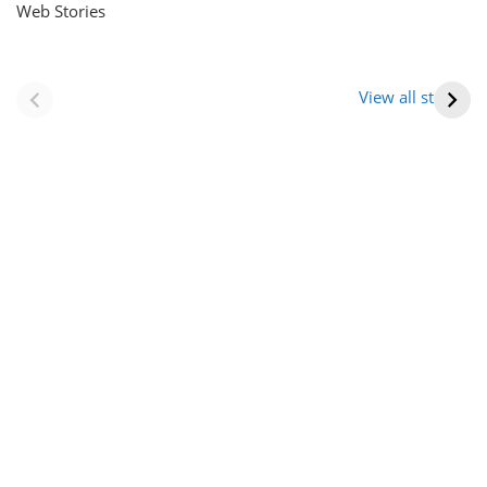
Web Stories
नवीन जिलों का गठन
राजस्थान में स्त्री के
(राजस्थान) |
आभूषण (women’s
View all stories
Formation Of New
jewelery in
Districts
rajasthan)
Rajasthan