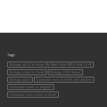
Tags
Biology MCQ in Hindi जीव विज्ञान नोट्स हिंदी में कक्षा 12 वीं
biology notes in hinid
Biology PDF Notes
Biology Quiz
Computer mcq in hindi and english
Computer notes in english
Computer rscit notes in hindi