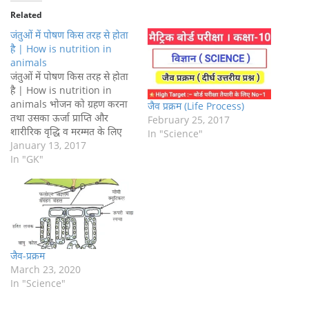
Related
जंतुओं में पोषण किस तरह से होता
है | How is nutrition in
animals
जंतुओं में पोषण किस तरह से होता
है | How is nutrition in
animals भोजन को ग्रहण करना
जैव प्रक्रम (Life Process)
तथा उसका ऊर्जा प्राप्ति और
February 25, 2017
शारीरिक वृद्धि व मरम्मत के लिए
In "Science"
उपयोग करना ‘पोषण’ कहलाता है|
January 13, 2017
जन्तु आवश्यक पोषक पदार्थ भोजन
In "GK"
के माध्यम से ही ग्रहण करते हैं| वे
पदार्थ जो जंतुओं…
जैव-प्रक्रम
March 23, 2020
In "Science"