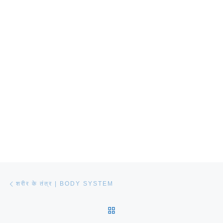
Post navigation
Previous post
शरीर के तंत्र | BODY SYSTEM
BACK TO POST LIST