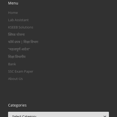
Menu
Home
Lab Assistant
KSEEB Solutions
क्लिक योजना
फॉर्म-प्रपत्र | शिक्षा विभाग
“महत्वपूर्ण आदेश”
शिक्षा विभागीय
Bank
SSC Exam Paper
About-Us
Categories
Categories