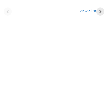
नवीन जिलों का गठन
राजस्थान में स्त्री के
(राजस्थान) |
आभूषण (women’s
View all stories
Formation Of New
jewelery in
Districts
rajasthan)
Rajasthan