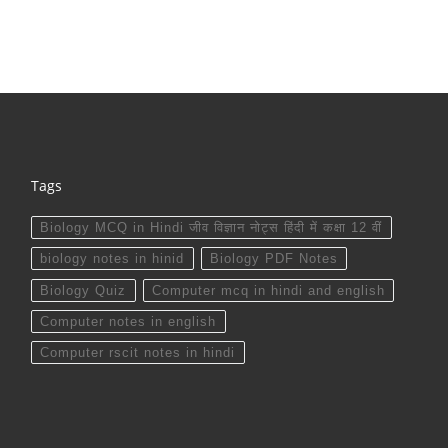
Tags
Biology MCQ in Hindi जीव विज्ञान नोट्स हिंदी में कक्षा 12 वीं
biology notes in hinid
Biology PDF Notes
Biology Quiz
Computer mcq in hindi and english
Computer notes in english
Computer rscit notes in hindi