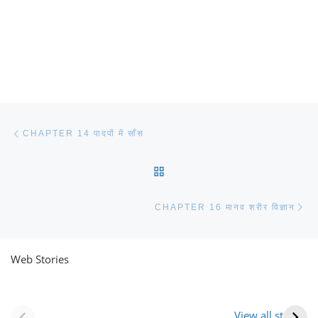
Post navigation
Previous post
CHAPTER 14 पादपों में साँस
BACK TO POST LIST
Ne
CHAPTER 16 मानव शरीर विज्ञान
Web Stories
नवीन जिलों का गठन
राजस्थान में स्त्री के
(राजस्थान) |
आभूषण (women’s
View all stories