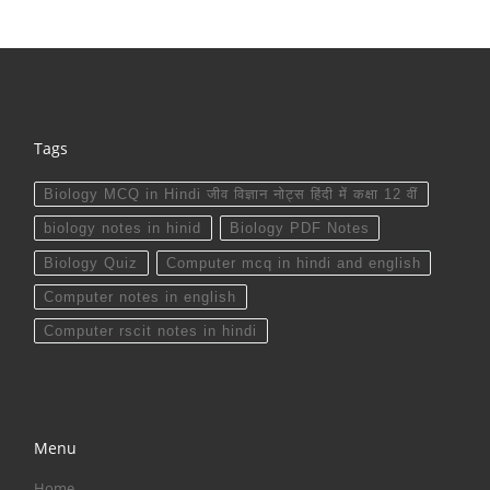
Tags
Biology MCQ in Hindi जीव विज्ञान नोट्स हिंदी में कक्षा 12 वीं
biology notes in hinid
Biology PDF Notes
Biology Quiz
Computer mcq in hindi and english
Computer notes in english
Computer rscit notes in hindi
Menu
Home