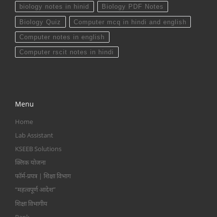
biology notes in hinid
Biology PDF Notes
Biology Quiz
Computer mcq in hindi and english
Computer notes in english
Computer rscit notes in hindi
Menu
Home
Lab Assistant
KSEEB Solutions
क्लिक योजना
फॉर्म-प्रपत्र | शिक्षा विभाग
“महत्वपूर्ण आदेश”
शिक्षा विभागीय
Bank