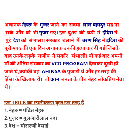
अचानक
नेहरू
के
गुजर
जाने का सदमा
लाल बहादुर
सह ना
सके और वो भी
गुजर
गए। इस दुःख की घडी में
इंदिरा
ने
पुरे
देश
को संभाला। सरकार चलाने में
चरण सिंह
ने
इंदिरा
की
पूरी मदद की एक दिन अचानक उनकी हत्या कर दी गई जिसके
बाद उनके लड़के राजीव ने सर्कार संभाली। वो कई बार अपनी
माँ की अंतिम संस्कार
का
VCD PROGRAM
देखकर दुखी हो
जाते थे,क्योकी
वह
AHINSA
के पुजारी थे और हर तरह की
हिंसा के खिलाफ थे। वो
आम
जनता के बीच बेहद लोकप्रिय नेता
थे।
इस TRICK का स्पष्टीकरण कुछ इस तरह है
1.नेहरु = पंडित नेहरु
2.गुज़र = गुलजारीलाल नंदा
3.देश = मोरारजी देसाई