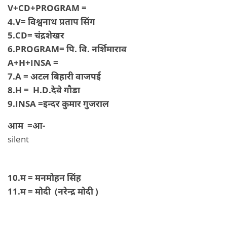
V+CD+PROGRAM =
4.V= विश्वनाथ प्रताप सिंग
5.CD= चंद्रशेखर
6.PROGRAM= पि. वि. नर्शिमाराव
A+H+INSA =
7.A = अटल बिहारी वाजपई
8.H = H.D.देवे गौडा
9.INSA =इन्दर कुमार गुजराल
आम =आ-
silent
10.म = मनमोहन सिंह
11.म = मोदी (नरेन्द्र मोदी )