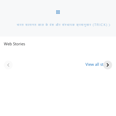
BACK TO POST LIST
Ne
भारत सल्तनत काल के वंश और संस्थापक क्रमानुसार (TRICK)
Web Stories
नवीन जिलों का गठन
राजस्थान में स्त्री के
(राजस्थान) |
आभूषण (women’s
View all stories
Formation Of New
jewelery in
Districts
rajasthan)
Rajasthan