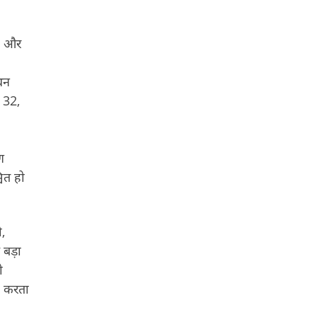
है और
धन
, 32,
ण
ित हो
,
े बड़ा
ो
ट करता