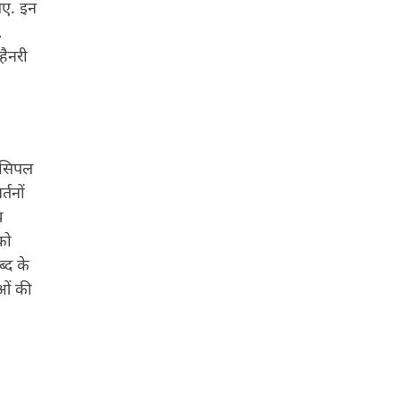
 गए. इन
,
हैनरी
िंसिपल
तनों
य
को
्द के
ाओं की