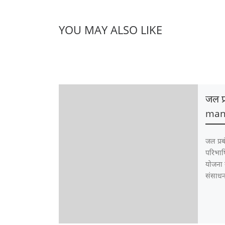
YOU MAY ALSO LIKE
जल प
man
जल प्
परिभाष
योजना
संसाधन