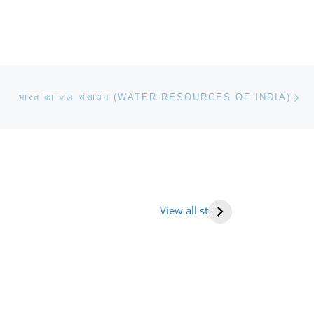
Ne
भारत का जल संसाधन (WATER RESOURCES OF INDIA)
तराखंड में घूमने की
भारत में राष्ट्रीय
Human hea
ह (places to
राजमार्ग की सूची
(मनुष्य हृदय)
View all stories
it in
tarakhand)