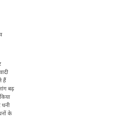
ाव
र
वादी
 हैं
 मांग बढ़
 किया
र धनी
नों के