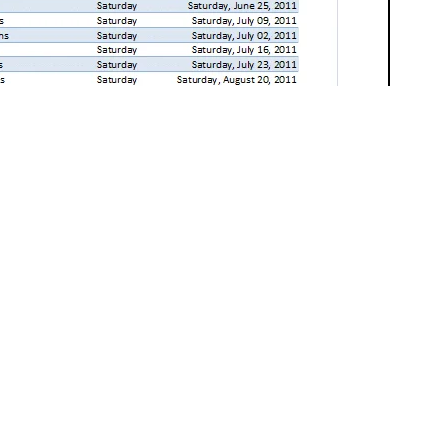
Best Places to
हिमाचल प्रदेश में घूमने
उत्
’s
visit in
की जगह {places to
जग
Rajasthan
visit in himachal
vis
(राजस्थान में घूमने के
pradesh}
ut
लिए बेहतरीन जगह)