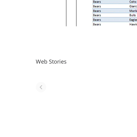
Web Stories
नवीन जिलों का गठन
राजस्थान में स्त्री के
(राजस्थान) |
आभूषण (women
Formation Of
jewelery in
New Districts
rajasthan)
Rajasthan