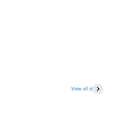
तराखंड में घूमने की
भारत में राष्ट्रीय
Human hea
ह (places to
राजमार्ग की सूची
(मनुष्य हृदय)
View all stories
it in
tarakhand)