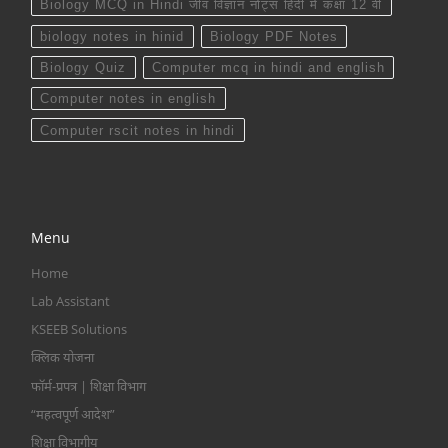
Biology MCQ in Hindi जीव विज्ञान नोट्स हिंदी में कक्षा 12 वीं
biology notes in hinid
Biology PDF Notes
Biology Quiz
Computer mcq in hindi and english
Computer notes in english
Computer rscit notes in hindi
Menu
Home
Lab Assistant
KSEEB Solutions
क्लिक योजना
फॉर्म-प्रपत्र | शिक्षा विभाग
“महत्वपूर्ण आदेश”
शिक्षा विभागीय