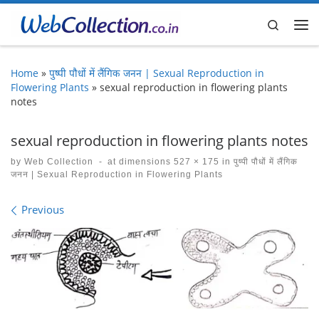
Skip to content
Search
Me
Home
»
पुष्पी पौधों में लैंगिक जनन | Sexual Reproduction in
Flowering Plants
»
sexual reproduction in flowering plants
notes
sexual reproduction in flowering plants notes
by
Web Collection
-
at dimensions
527 × 175
in
पुष्पी पौधों में लैंगिक
जनन | Sexual Reproduction in Flowering Plants
Images navigation
Previous