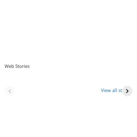
Web Stories
नवीन जिलों का गठन
राजस्थान में स्त्री के
(राजस्थान) |
आभूषण (women’s
View all stories
Formation Of New
jewelery in
Districts
rajasthan)
Rajasthan