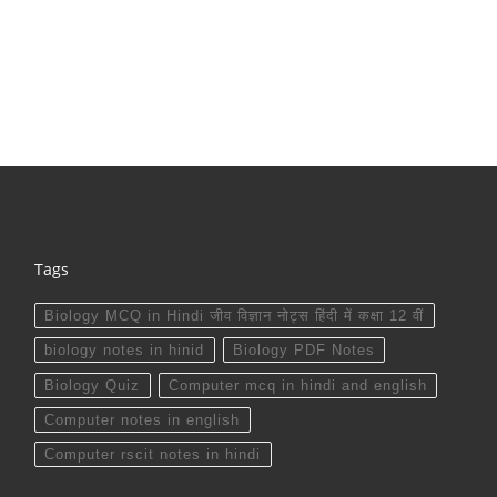
Tags
Biology MCQ in Hindi जीव विज्ञान नोट्स हिंदी में कक्षा 12 वीं
biology notes in hinid
Biology PDF Notes
Biology Quiz
Computer mcq in hindi and english
Computer notes in english
Computer rscit notes in hindi