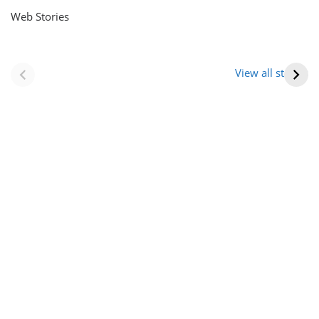
Web Stories
नवीन जिलों का गठन
राजस्थान में स्त्री के
(राजस्थान) |
आभूषण (women’s
View all stories
Formation Of New
jewelery in
Districts
rajasthan)
Rajasthan