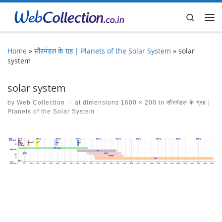
Skip to content
Search
Me
Home
»
सौरमंडल के ग्रह | Planets of the Solar System
»
solar
system
solar system
by
Web Collection
-
at dimensions
1600 × 200
in
सौरमंडल के ग्रह |
Planets of the Solar System
Images navigation